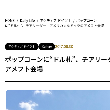
HOME
/
Daily Life
/
アクティブ ドイツ！
/
ポップコーン
に“ドル札”、チアリーダー アメリカンなドイツのアメフト会場
HOME
特
地域別ガイド
グ
アクティブ ドイツ！
Culture
2017.08.30
観光ガイド
留
ポップコーンに“ドル札”、チアリー
ライフスタイル
アメフト会場
著者一覧
ライター募集