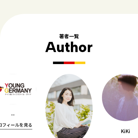
著者一覧
Author
--
ロフィールを見る
KiKi