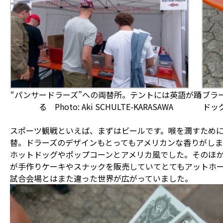
“パンサードラーズ”への両替所。テントには英語が踊
ブラ
る Photo: Aki SCHULTE-KARASAWA
ドッグ
スポーツ観戦といえば、まずはビールです。喉を潤すために
替。ドラーズのデザインもとってもアメリカンな香りがし
ホットドッグやポップコーンとアメリカ風でした。そのほ
が手作りケーキやスナックを販売していてとてもアットホ
試合会場とはまた違った世界が広がっていました。