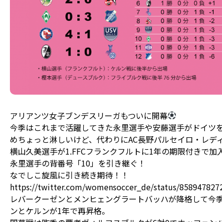
アリアンツ女子ブンデスリーガもついに開幕
今季はこれまで活躍してきた永里選手や安藤選手がドイツ
めちょっと淋しいけど、代わりにAC長野パルセイロ・レデ
横山久美選手が1.FFCフランクフルトに1年の期限付きで加
永里選手の背番号「10」を引き継ぐ！
なでしこ旋風に引き続き期待！！
https://twitter.com/womensoccer_de/status/85894782
レバークーゼンとメンヒェングラートバッハが降格して今
ンとケルンが1年で再昇格。