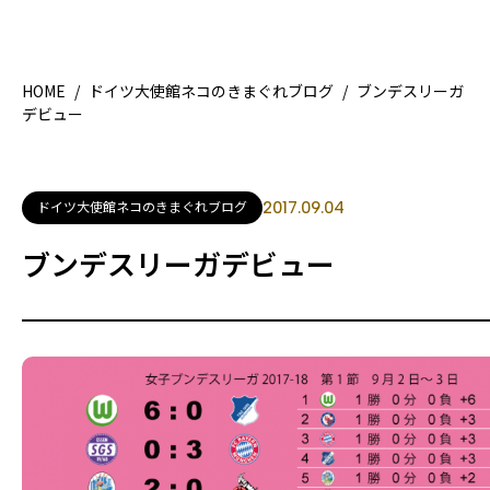
HOME
/
ドイツ大使館ネコのきまぐれブログ
/
ブンデスリーガ
デビュー
HOME
特集記事
地域別ガイド
グルメ
ドイツ大使館ネコのきまぐれブログ
2017.09.04
観光ガイド
留学＆キャリア
ブンデスリーガデビュー
ライフスタイル
著者一覧
ライター募集