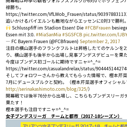
開幕戦は昨季の覇者ヴォルフスブルクが6対0でホッフェン
禄勝ち。
https://twitter.com/VfLWob_Frauen/status/9039788311
追いかけるバイエルンも敵地ながらエッセンに0対3で勝利
Schlusspfiff im Stadion Essen! Die
#FCBFrauen
besieg
Essen mit 3:0.
#MiaSanMia
#SGSFCB
pic.twitter.com/lJ
— FC Bayern Frauen (@FCBfrauen)
September 2, 2017
注目の横山選手のフランクフルトは昇格したてのケルンを2
り、横山選手も後半から出場し見事ブンデスデビューを果
今度はブンデス初ゴールに期待ですニャ=^_^=
https://twitter.com/casualandrelax/status/90444514427
そしてフォロワーさんから教えてもらった情報で、樫本芹
7月にデュースブルクと契約。（樫本芹菜選手オフィシャル
http://serinakashimoto.com/blog/325/
）
開幕戦では後半76分から出場し、こちらもブンデスリーガ
果たす！
樫本選手も注目ですニャ=^_^=
女子ブンデスリーガ チームと都市（2017-18シーズン）