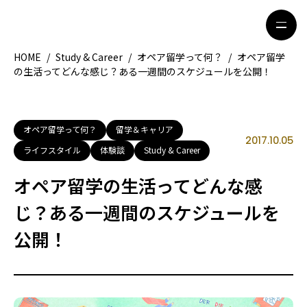
HOME
/
Study & Career
/
オペア留学って何？
/
オペア留学
の生活ってどんな感じ？ある一週間のスケジュールを公開！
HOME
特集記事
地域別ガイド
グルメ
オペア留学って何？
留学＆キャリア
2017.10.05
ライフスタイル
体験談
Study & Career
観光ガイド
留学＆キャリア
オペア留学の生活ってどんな感
ライフスタイル
じ？ある一週間のスケジュールを
公開！
著者一覧
ライター募集