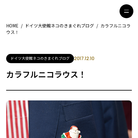
HOME
/
ドイツ大使館ネコのきまぐれブログ
/
カラフルニコラ
ウス！
HOME
特集記事
地域別ガイド
グルメ
ドイツ大使館ネコのきまぐれブログ
2017.12.10
観光ガイド
留学＆キャリア
カラフルニコラウス！
ライフスタイル
著者一覧
ライター募集