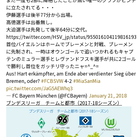
まだ一度も2部に降格したことが無い唯一のクラブがピンチ
に立たされてる・・・
伊藤選手は後半77分から出場。
高徳選手は出番無し。
大迫選手は先発して後半64分に交代。
https://twitter.com/HSV_jp/status/955016104119816193
首位バイエルンはホームでブレーメンと対戦、ブレーメン
に先制され、一時はオウンゴールで追いつかれるもキャプ
テンのミュラー選手とレヴァンドフスキ選手が共に2ゴール
で勝利し首位をガッチリ守ったニャ=^_^=
Aus! Hart erkämpfter, am Ende aber verdienter Sieg über
Bremen, oder?
#FCBSVW
4-2
#MiaSanMia
pic.twitter.com/JaG5AEWhq3
— FC Bayern München (@FCBayern)
January 21, 2018
ブンデスリーガ チームと都市（2017-18シーズン）