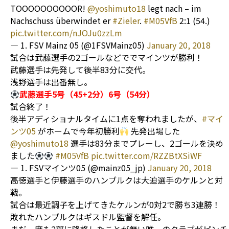
TOOOOOOOOOOR!
@yoshimuto18
legt nach – im
Nachschuss überwindet er
#Zieler
.
#M05VfB
2:1 (54.)
pic.twitter.com/nJOJu0zzLm
— 1. FSV Mainz 05 (@1FSVMainz05)
January 20, 2018
試合は武藤選手の2ゴールなどででマインツが勝利！
武藤選手は先発して後半83分に交代。
浅野選手は出番無し。
武藤選手5号（45+2分）6号（54分）
試合終了！
後半アディショナルタイムに1点を奪われましたが、
#マイ
ンツ05
がホームで今年初勝利
先発出場した
@yoshimuto18
選手は83分までプレーし、2ゴールを決め
ました
#M05VfB
pic.twitter.com/RZZBtXSiWF
— 1. FSVマインツ05 (@mainz05_jp)
January 20, 2018
高徳選手と伊藤選手のハンブルクは大迫選手のケルンと対
戦。
試合は最近調子を上げてきたケルンが0対2で勝ち3連勝！
敗れたハンブルクはギスドル監督を解任。