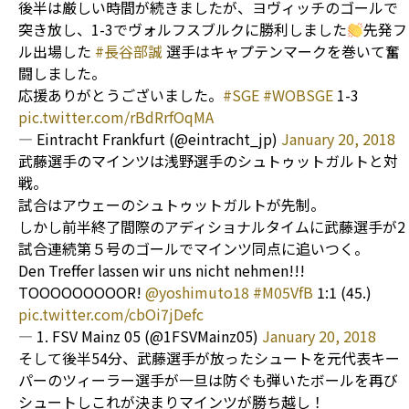
後半は厳しい時間が続きましたが、ヨヴィッチのゴールで
突き放し、1-3でヴォルフスブルクに勝利しました
先発フ
ル出場した
#長谷部誠
選手はキャプテンマークを巻いて奮
闘しました。
応援ありがとうございました。
#SGE
#WOBSGE
1-3
pic.twitter.com/rBdRrfOqMA
— Eintracht Frankfurt (@eintracht_jp)
January 20, 2018
武藤選手のマインツは浅野選手のシュトゥットガルトと対
戦。
試合はアウェーのシュトゥットガルトが先制。
しかし前半終了間際のアディショナルタイムに武藤選手が2
試合連続第５号のゴールでマインツ同点に追いつく。
Den Treffer lassen wir uns nicht nehmen!!!
TOOOOOOOOOR!
@yoshimuto18
#M05VfB
1:1 (45.)
pic.twitter.com/cbOi7jDefc
— 1. FSV Mainz 05 (@1FSVMainz05)
January 20, 2018
そして後半54分、武藤選手が放ったシュートを元代表キー
パーのツィーラー選手が一旦は防ぐも弾いたボールを再び
シュートしこれが決まりマインツが勝ち越し！