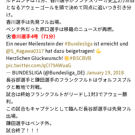
ルトムントは71分、香川選手がブンデスリーガ史上2万点目
となるアウェーゴールを頭で決めて同点に追いつき引き分
け。
香川選手は先発フル出場。
ベンチ外だった原口選手は移籍のニュースが再燃。
香川選手4号（71分）
Ein neuer Meilenstein der
#Bundesliga
ist erreicht und
@S_Kagawa0317
hat dazu beigetragen!
Herzlichen Glückwunsch!
#BSCBVB
pic.twitter.com/qCI79AWuaG
— BUNDESLIGA (@Bundesliga_DE)
January 19, 2018
長谷部選手と鎌田選手のフランクフルトはヴォルフスブル
クと敵地で対戦。
試合は終始フランクフルトがリードし1対3でアウェー勝
利。
この試合もキャプテンとして臨んだ長谷部選手は先発フル
出場。
鎌田選手はベンチ外。
試合終了！！！