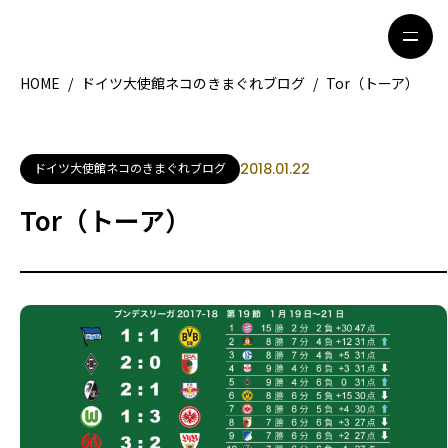
HOME
/
ドイツ大使館ネコのきまぐれブログ
/
Tor（トーア）
HOME
特集記事
ドイツ大使館ネコのきまぐれブログ
2018.01.22
地域別ガイド
グルメ
Tor（トーア）
観光ガイド
留学＆キャリア
ライフスタイル
著者一覧
ライター募集