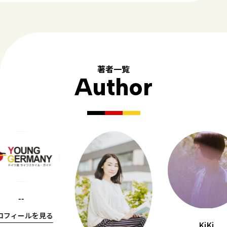
著者一覧
Author
--
ロフィールを見る
KiKi