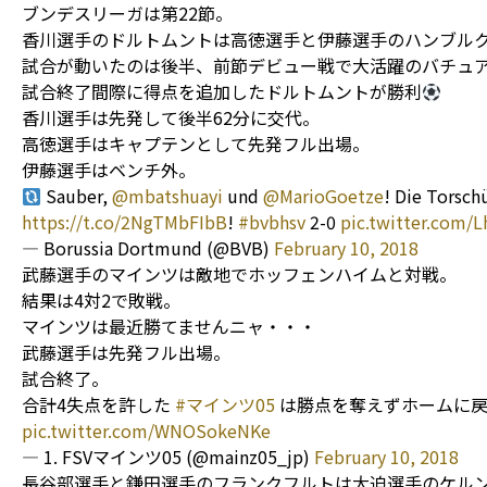
ブンデスリーガは第22節。
香川選手のドルトムントは高徳選手と伊藤選手のハンブル
試合が動いたのは後半、前節デビュー戦で大活躍のバチュ
試合終了間際に得点を追加したドルトムントが勝利
香川選手は先発して後半62分に交代。
高徳選手はキャプテンとして先発フル出場。
伊藤選手はベンチ外。
Sauber,
@mbatshuayi
und
@MarioGoetze
! Die Torschü
https://t.co/2NgTMbFIbB
!
#bvbhsv
2-0
pic.twitter.com/
— Borussia Dortmund (@BVB)
February 10, 2018
武藤選手のマインツは敵地でホッフェンハイムと対戦。
結果は4対2で敗戦。
マインツは最近勝てませんニャ・・・
武藤選手は先発フル出場。
試合終了。
合計4失点を許した
#マインツ05
は勝点を奪えずホームに戻
pic.twitter.com/WNOSokeNKe
— 1. FSVマインツ05 (@mainz05_jp)
February 10, 2018
長谷部選手と鎌田選手のフランクフルトは大迫選手のケル