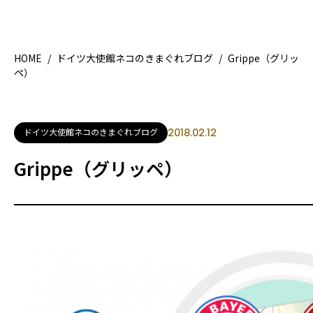
HOME
/
ドイツ大使館ネコのきまぐれブログ
/
Grippe（グリッ
ペ）
HOME
特
地域別ガイド
グ
ドイツ大使館ネコのきまぐれブログ
2018.02.12
観光ガイド
留
Grippe（グリッペ）
ライフスタイル
著者一覧
ライター募集