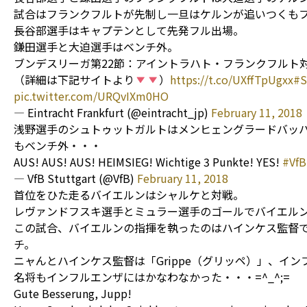
試合はフランクフルトが先制し一旦はケルンが追いつくも
長谷部選手はキャプテンとして先発フル出場。
鎌田選手と大迫選手はベンチ外。
ブンデスリーガ第22節：アイントラハト・フランクフルト対1.
（詳細は下記サイトより
）
https://t.co/UXffTpUgxx
#
pic.twitter.com/URQvIXm0HO
— Eintracht Frankfurt (@eintracht_jp)
February 11, 2018
浅野選手のシュトゥットガルトはメンヒェングラードバッハ
もベンチ外・・・
AUS! AUS! AUS! HEIMSIEG! Wichtige 3 Punkte! YES!
#VfB
— VfB Stuttgart (@VfB)
February 11, 2018
首位をひた走るバイエルンはシャルケと対戦。
レヴァンドフスキ選手とミュラー選手のゴールでバイエルン
この試合、バイエルンの指揮を執ったのはハインケス監督で
チ。
ニャんとハインケス監督は「Grippe（グリッペ）」、イ
名将もインフルエンザにはかなわなかった・・・=^_^;=
Gute Besserung, Jupp!