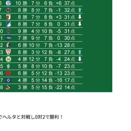
ヘルタと対戦し0対2で勝利！