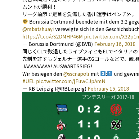
ムントが勝利！
リーグ前節で足首を負傷した香川選手はベンチ外。
Borussia Dortmund beendete mit dem 3:2 geg
@mbatshuayi
verewigte sich in den Geschichsbüc
https://t.co/eS2DMHP46M
pic.twitter.com/X32p
— Borussia Dortmund (@BVB)
February 16, 2018
同じくCLで敗退したライプツィヒもELでイタリア
先制を許すもヴェルナー選手の2ゴールなどで、敵
JAAAAAAAAA! AUSWÄRTSSIEG!
Wir besiegen den
@sscnapoli
mit
:
und gewinn
#UEL
pic.twitter.com/jFuwCJpAmN
— RB Leipzig (@RBLeipzig)
February 15, 2018