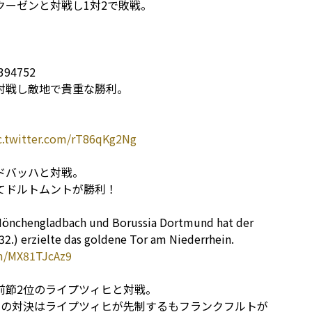
ーゼンと対戦し1対2で敗戦。
8394752
対戦し敵地で貴重な勝利。
c.twitter.com/rT86qKg2Ng
ドバッハと対戦。
てドルトムントが勝利！
önchengladbach und Borussia Dortmund hat der
32.) erzielte das goldene Tor am Niederrhein.
om/MX81TJcAz9
前節2位のライプツィヒと対戦。
士の対決はライプツィヒが先制するもフランクフルトが