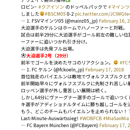
ロビン･
#クアイソン
のドッペルパックで
#マインツ
しました
#BSCM05
0-2
pic.twitter.com/JClWGte
— 1. FSVマインツ05 (@mainz05_jp)
February 16, 
大迫選手のケルンはホームでハノーファーと対戦。
試合は前半29分に大迫選手がゴール前左の難しい
ーファーに追いつかれ引き分け。
大迫選手は先発フル出場。
大迫選手2号（29分）
前半でゴールを決めたサコのリアクション。
#F
— 1. FC ケルン (@fckoeln_jp)
February 17, 2018
首位独走のバイエルンは敵地でヴォルフスブルクと
前半開始早々にヴォルフスブルクに先制され苦しい
ロッベン選手が外し重苦しい展開は続く。
しかし64分にヴァーグナー選手のゴールで追いつ
キ選手がアディショナルタイムに勝ち越しゴールを
もう、どこのチームもバイエルンを止められない！
Last-Minute-Auswärtssieg!
#WOBFCB
#MiaSanMia
— FC Bayern München (@FCBayern)
February 17, 