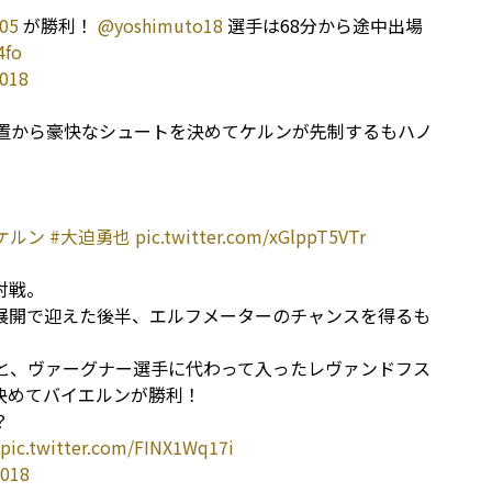
05
が勝利！
@yoshimuto18
選手は68分から途中出場
4fo
2018
位置から豪快なシュートを決めてケルンが先制するもハノ
Cケルン
#大迫勇也
pic.twitter.com/xGlppT5VTr
対戦。
展開で迎えた後半、エルフメーターのチャンスを得るも
くと、ヴァーグナー選手に代わって入ったレヴァンドフス
決めてバイエルンが勝利！
？
pic.twitter.com/FINX1Wq17i
2018