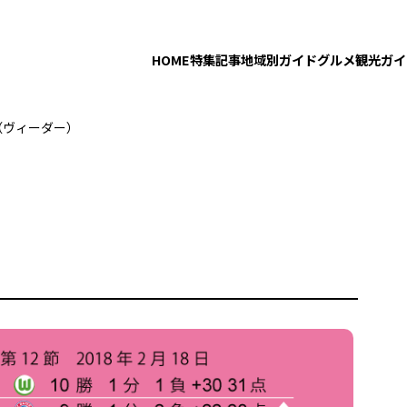
HOME
特集記事
地域別ガイド
グルメ
観光ガイ
…（ヴィーダー）