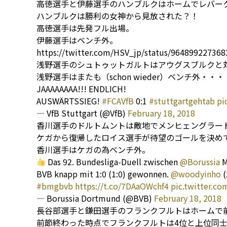
高徳選手と伊藤選手のハンブルクはホームでレバーク
ハンブルクは勝利の女神から見放された？！
高徳選手は先発フル出場。
伊藤選手はベンチ外。
https://twitter.com/HSV_jp/status/96489922736
浅野選手のシュトゥットガルトはアウグスブルクと
浅野選手はまたも（schon wieder）ベンチ外・・・
JAAAAAAAA!!! ENDLICH!
AUSWÄRTSSIEG!
#FCAVfB
0:1
#stuttgartgehtab
pi
— VfB Stuttgart (@VfB)
February 18, 2018
香川選手のドルトムントは敵地でメンヒェングラー
ケガから復帰したロイス選手が待望のゴールを決め
香川選手はケガの為ベンチ外。
Das 92. Bundesliga-Duell zwischen
@Borussia
M
BVB knapp mit 1:0 (1:0) gewonnen.
@woodyinho
(
#bmgbvb
https://t.co/7DAaOWchf4
pic.twitter.c
— Borussia Dortmund (@BVB)
February 18, 2018
長谷部選手と鎌田選手のフランクフルトはホームで
前節終わった時点でフランクフルトは4位と上位同