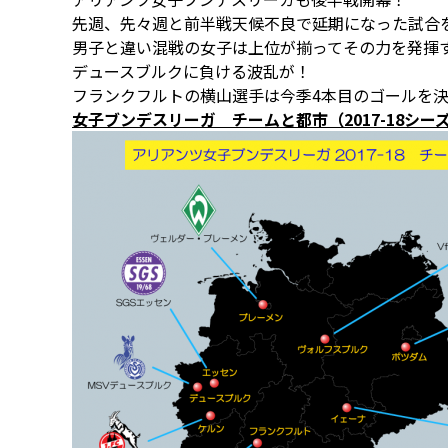
先週、先々週と前半戦天候不良で延期になった試合を消化
男子と違い混戦の女子は上位が揃ってその力を発揮す
デュースブルクに負ける波乱が！
フランクフルトの横山選手は今季4本目のゴールを決
女子ブンデスリーガ チームと都市（2017-18シー