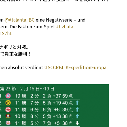
en
@Atalanta_BC
eine Negativserie – und
hern. Die Fakten zum Spiel
#bvbata
1mS7hL
のナポリと対戦。
地で貴重な勝利！
en absolut verdient!
#SCCRBL
#ExpeditionEuropa