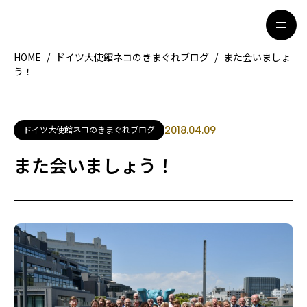
HOME
/
ドイツ大使館ネコのきまぐれブログ
/
また会いましょ
う！
HOME
特集記事
地域別ガイド
グルメ
ドイツ大使館ネコのきまぐれブログ
2018.04.09
観光ガイド
留学＆キャリア
また会いましょう！
ライフスタイル
著者一覧
ライター募集