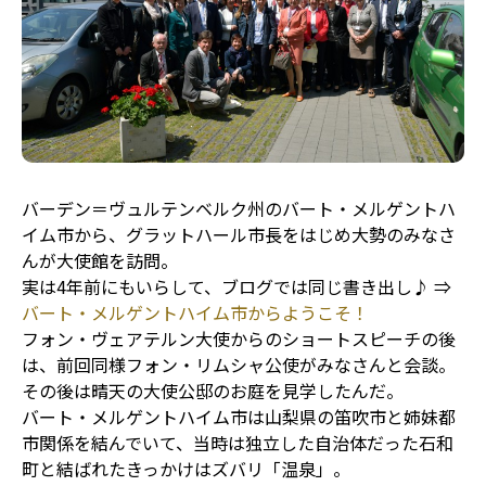
バーデン＝ヴュルテンベルク州のバート・メルゲントハ
イム市から、グラットハール市長をはじめ大勢のみなさ
んが大使館を訪問。
実は4年前にもいらして、ブログでは同じ書き出し♪ ⇒
バート・メルゲントハイム市からようこそ！
フォン・ヴェアテルン大使からのショートスピーチの後
は、前回同様フォン・リムシャ公使がみなさんと会談。
その後は晴天の大使公邸のお庭を見学したんだ。
バート・メルゲントハイム市は山梨県の笛吹市と姉妹都
市関係を結んでいて、当時は独立した自治体だった石和
町と結ばれたきっかけはズバリ「温泉」。