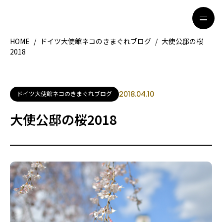
HOME
/
ドイツ大使館ネコのきまぐれブログ
/
大使公邸の桜
2018
HOME
特集記事
地域別ガイド
グルメ
ドイツ大使館ネコのきまぐれブログ
2018.04.10
観光ガイド
留学＆キャリア
大使公邸の桜2018
ライフスタイル
著者一覧
ライター募集