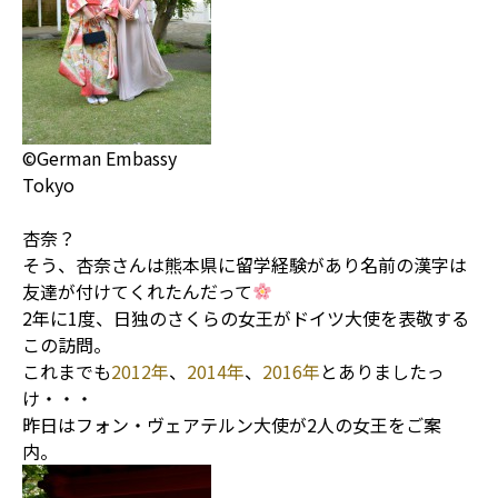
©German Embassy
Tokyo
杏奈？
そう、杏奈さんは熊本県に留学経験があり名前の漢字は
友達が付けてくれたんだって
2年に1度、日独のさくらの女王がドイツ大使を表敬する
この訪問。
これまでも
2012年
、
2014年
、
2016年
とありましたっ
け・・・
昨日はフォン・ヴェアテルン大使が2人の女王をご案
内。