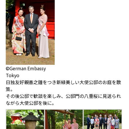
©German Embassy
Tokyo
日独友好親善之鐘をつき新緑美しい大使公邸のお庭を散
策。
その後公邸で歓談を楽しみ、公邸門の八重桜に見送られ
ながら大使公邸を後に。