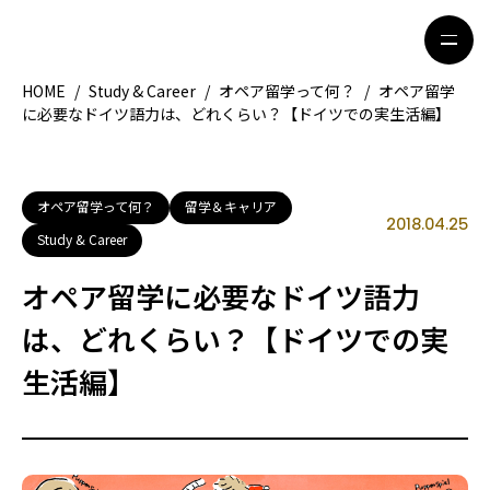
HOME
/
Study & Career
/
オペア留学って何？
/
オペア留学
に必要なドイツ語力は、どれくらい？【ドイツでの実生活編】
HOME
特集記事
地域別ガイド
グルメ
オペア留学って何？
留学＆キャリア
2018.04.25
Study & Career
観光ガイド
留学＆キャリア
オペア留学に必要なドイツ語力
ライフスタイル
は、どれくらい？【ドイツでの実
生活編】
著者一覧
ライター募集