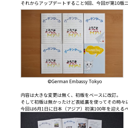
それからアップデートすること9回、今回が第10版
©German Embassy Tokyo
内容は大きな変更は無く、初版をベースに改訂。
そして初版は無かったけど表紙裏を使ってその時々
今回は6月1日に日本（アジア）初演100年を迎え