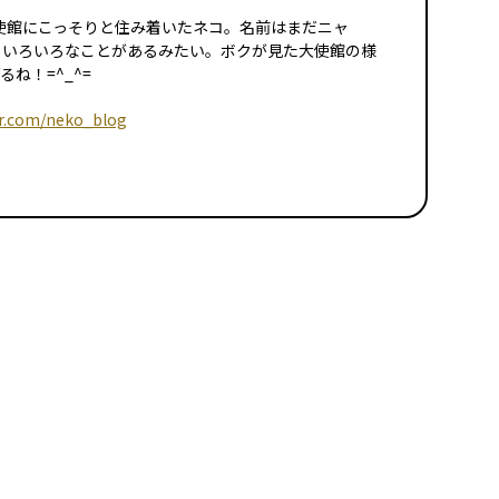
イツ大使館にこっそりと住み着いたネコ。名前はまだニャ
日いろいろなことがあるみたい。ボクが見た大使館の様
ね！=^_^=
er.com/neko_blog