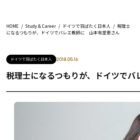
HOME
/
Study & Career
/
ドイツで羽ばたく日本人
/
税理士
になるつもりが、ドイツでバレエ教師に 山本有里恵さん
HOME
地域別ガイド
ドイツで羽ばたく日本人
2018.05.16
観光ガイド
税理士になるつもりが、ドイツでバ
ライフスタイル
著者一覧
ライター募集