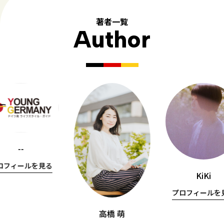
著者一覧
Author
--
ロフィールを見る
KiKi
プロフィールを
高橋 萌