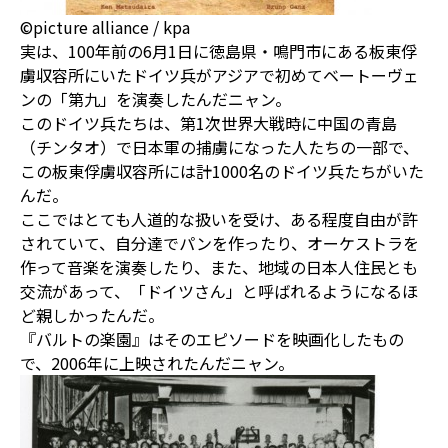
©picture alliance / kpa
実は、100年前の6月1日に徳島県・鳴門市にある板東俘
虜収容所にいたドイツ兵がアジアで初めてベートーヴェ
ンの「第九」を演奏したんだニャン。
このドイツ兵たちは、第1次世界大戦時に中国の青島
（チンタオ）で日本軍の捕虜になった人たちの一部で、
この板東俘虜収容所には計1000名のドイツ兵たちがいた
んだ。
ここではとても人道的な扱いを受け、ある程度自由が許
されていて、自分達でパンを作ったり、オーケストラを
作って音楽を演奏したり、また、地域の日本人住民とも
交流があって、「ドイツさん」と呼ばれるようになるほ
ど親しかったんだ。
『バルトの楽園』はそのエピソードを映画化したもの
で、2006年に上映されたんだニャン。