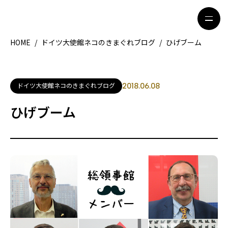
HOME
/
ドイツ大使館ネコのきまぐれブログ
/
ひげブーム
HOME
特集記事
ドイツ大使館ネコのきまぐれブログ
2018.06.08
地域別ガイド
グルメ
ひげブーム
観光ガイド
留学＆キャリア
ライフスタイル
著者一覧
ライター募集