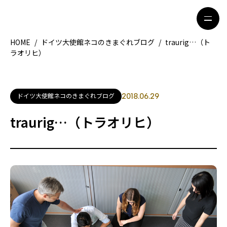
HOME
/
ドイツ大使館ネコのきまぐれブログ
/
traurig…（ト
ラオリヒ）
HOME
特集記事
地域別ガイド
グルメ
ドイツ大使館ネコのきまぐれブログ
2018.06.29
観光ガイド
留学＆キャリア
traurig…（トラオリヒ）
ライフスタイル
著者一覧
ライター募集