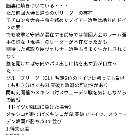
脳裏に焼きついている・・・
ただ前回大会と違うのがリーダーの存在
モチロン今大会主将を務めたノイアー選手は絶対的ドイ
ツの要！
でも攻撃と守備が混在する前線では前回大会のラーム選
手の様な「現場」のリーダーが不在だったかも
期待した点取り屋ヴェルナー選手もうまく生かしきれて
なく
蓋を開ければ守備やパス出しに精を出す姿が目立っ
た・・・
グループリーグ（GL）暫定2位のドイツは勝っても負け
ても引き分けでもGL突破と敗退の可能性があり
同時刻開催のメキシコ対スウェーデン戦を気にしながら
の観戦
【ドイツが韓国に負けた場合】
メキシコが勝てばメキシコがGL突破でドイツ、スウェー
デン韓国が勝ち点3で並び
1.得失点差