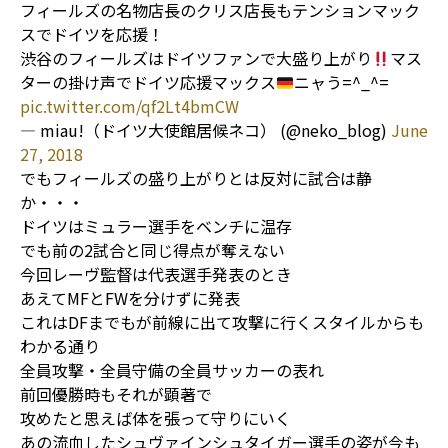
フィールズの名物店長のクリス店長もテンションマック
スでドイツを応援！
渋谷のフィールズはドイツファンで大盛り上がり
マス
ターの掛け声でドイツ応援マックス
ニャう=^_^=
pic.twitter.com/qf2Lt4bmCW
— miau!（ドイツ大使館居候ネコ） (@neko_blog)
June
27, 2018
でもフィールズの盛り上がりとは反対に試合は静
か・・・
ドイツはミュラー選手をベンチに温存
でも前の2試合と同じ得点が奪えない
今回レーヴ監督は代表選手発表のとき
あえてMFとFWを分けずに発表
これはDFまでもが前線に出て攻撃に行くスタイルからも
わかる通り
全員攻撃・全員守備の全員サッカーの表れ
前回優勝時もそれが顕著で
攻めたと思えば体を張って守りにいく
あの流血したシュヴァインシュタイガー選手の姿が今も