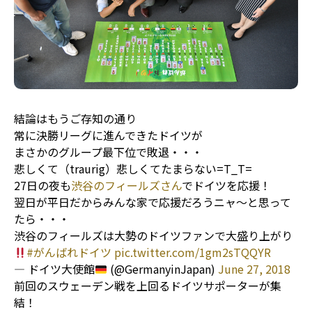
結論はもうご存知の通り
常に決勝リーグに進んできたドイツが
まさかのグループ最下位で敗退・・・
悲しくて（traurig）悲しくてたまらない=T_T=
27日の夜も
渋谷のフィールズさん
でドイツを応援！
翌日が平日だからみんな家で応援だろうニャ～と思って
たら・・・
渋谷のフィールズは大勢のドイツファンで大盛り上がり
#がんばれドイツ
pic.twitter.com/1gm2sTQQYR
— ドイツ大使館
(@GermanyinJapan)
June 27, 2018
前回のスウェーデン戦を上回るドイツサポーターが集
結！