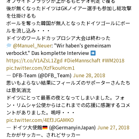
オフサイドフラッグが上がるもビデオ判定で覆る
後が無くなったドイツはGKノイアー選手も参加し総攻撃
を仕掛けるも
ボールを奪った韓国が無人となったドイツゴールにボー
ルを流し込み・・・
ドイツのワールドカップロシア大会は終わった
@Manuel_Neuer
: "Wir haben's gemeinsam
verbockt." Das komplette Interview
https://t.co/V1AZsL1Zgd
#DieMannschaft
#WM2018
pic.twitter.com/XzFkouHcm1
— DFB-Team (@DFB_Team)
June 28, 2018
思いもよらない結果にフィールズのサポーターさんたち
は意気消沈
ドイツにとって最悪の夜となってしまいました。フォ
ン・リムシャ公使からはこれまでの応援に感謝するコメ
ントがありました。嗚呼・・・
pic.twitter.com/4Ef3JGAMKO
— ドイツ大使館
(@GermanyinJapan)
June 27, 2018
たかがサッカー、されどサッカー