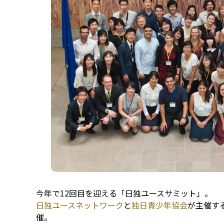
今年で12回目を迎える「日独ユースサミット」。
日独ユースネットワーク
と
独日青少年協会
が主催す
催。