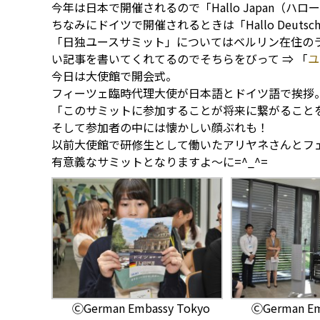
今年は日本で開催されるので「Hallo Japan（ハ
ちなみにドイツで開催されるときは「Hallo Deuts
「日独ユースサミット」についてはベルリン在住の
い記事を書いてくれてるのでそちらをびって ⇒ 「
ユ
今日は大使館で開会式。
フィーツェ臨時代理大使が日本語とドイツ語で挨拶
「このサミットに参加することが将来に繋がること
そして参加者の中には懐かしい顔ぶれも！
以前大使館で研修生として働いたアリヤネさんとフ
有意義なサミットとなりますよ～に=^_^=
ⒸGerman Embassy Tokyo
ⒸGerman Em