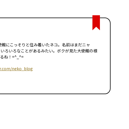
イツ大使館にこっそりと住み着いたネコ。名前はまだニャ
日いろいろなことがあるみたい。ボクが見た大使館の様
ね！=^_^=
er.com/neko_blog