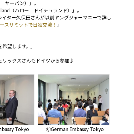
ロー ヤーパン）」。
chland（ハロー ドイチュランド）」。
ライター久保田さんが以前ヤングジャーマニーで詳し
ースサミットで日独交流！
」
。
を希望します。」
ェリックスさんもドイツから参加♪
bassy Tokyo
ⒸGerman Embassy Tokyo