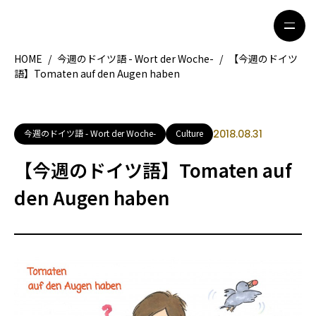
HOME
/
今週のドイツ語 - Wort der Woche-
/
【今週のドイツ
語】Tomaten auf den Augen haben
HOME
特集記事
地域別ガイド
グルメ
今週のドイツ語 - Wort der Woche-
Culture
2018.08.31
観光ガイド
留学＆キャリア
【今週のドイツ語】Tomaten auf
ライフスタイル
den Augen haben
著者一覧
ライター募集