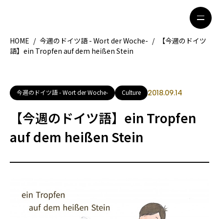
HOME
/
今週のドイツ語 - Wort der Woche-
/
【今週のドイツ
語】ein Tropfen auf dem heißen Stein
HOME
特集記事
地域別ガイド
グルメ
今週のドイツ語 - Wort der Woche-
Culture
2018.09.14
観光ガイド
留学＆キャリア
【今週のドイツ語】ein Tropfen
ライフスタイル
auf dem heißen Stein
著者一覧
ライター募集