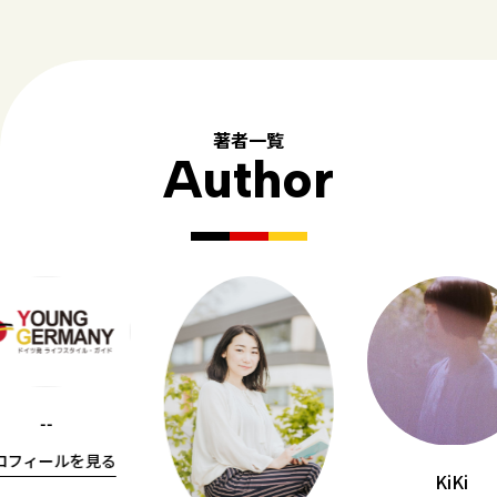
著者一覧
Author
--
ロフィールを見る
KiKi