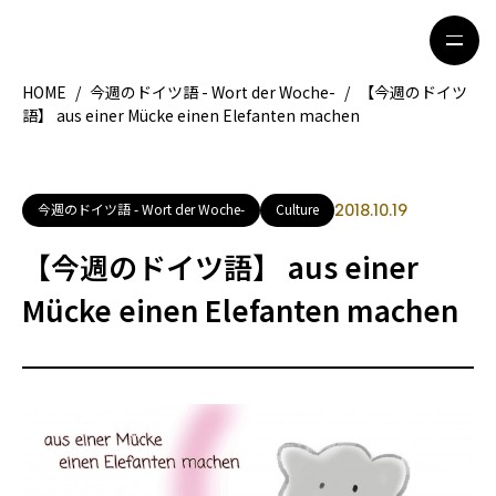
HOME
/
今週のドイツ語 - Wort der Woche-
/
【今週のドイツ
語】 aus einer Mücke einen Elefanten machen
HOME
特集記事
地域別ガイド
グルメ
今週のドイツ語 - Wort der Woche-
Culture
2018.10.19
観光ガイド
留学＆キャリア
【今週のドイツ語】 aus einer
ライフスタイル
Mücke einen Elefanten machen
著者一覧
ライター募集