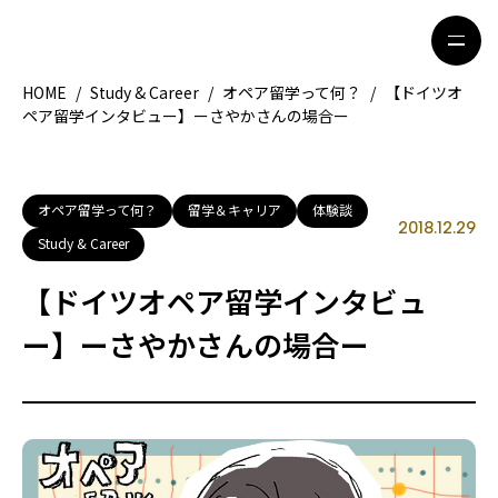
HOME
/
Study & Career
/
オペア留学って何？
/
【ドイツオ
ペア留学インタビュー】ーさやかさんの場合ー
HOME
特集記事
地域別ガイド
グルメ
オペア留学って何？
留学＆キャリア
体験談
2018.12.29
Study & Career
観光ガイド
留学＆キャリア
【ドイツオペア留学インタビュ
ライフスタイル
ー】ーさやかさんの場合ー
著者一覧
ライター募集