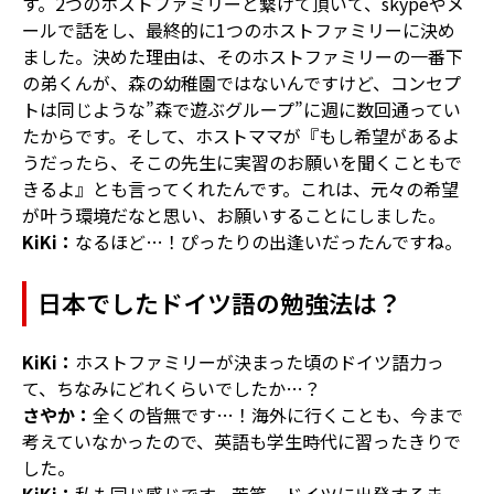
す。2つのホストファミリーと繋げて頂いて、skypeやメ
ールで話をし、最終的に1つのホストファミリーに決め
ました。決めた理由は、そのホストファミリーの一番下
の弟くんが、森の幼稚園ではないんですけど、コンセプ
トは同じような”森で遊ぶグループ”に週に数回通ってい
たからです。そして、ホストママが『もし希望があるよ
うだったら、そこの先生に実習のお願いを聞くこともで
きるよ』とも言ってくれたんです。これは、元々の希望
が叶う環境だなと思い、お願いすることにしました。
KiKi：
なるほど…！ぴったりの出逢いだったんですね。
日本でしたドイツ語の勉強法は？
KiKi：
ホストファミリーが決まった頃のドイツ語力っ
て、ちなみにどれくらいでしたか…？
さやか：
全くの皆無です…！海外に行くことも、今まで
考えていなかったので、英語も学生時代に習ったきりで
した。
KiKi：
私も同じ感じです。苦笑 ドイツに出発するま