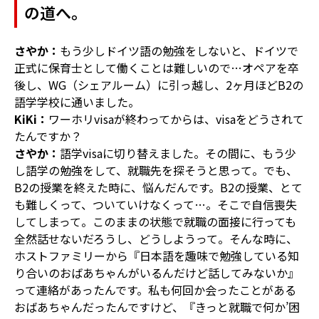
の道へ。
さやか：
もう少しドイツ語の勉強をしないと、ドイツで
正式に保育士として働くことは難しいので…オペアを卒
後し、WG（シェアルーム）に引っ越し、2ヶ月ほどB2の
語学学校に通いました。
KiKi：
ワーホリvisaが終わってからは、visaをどうされて
たんですか？
さやか：
語学visaに切り替えました。その間に、もう少
し語学の勉強をして、就職先を探そうと思って。でも、
B2の授業を終えた時に、悩んだんです。B2の授業、とて
も難しくって、ついていけなくって…。そこで自信喪失
してしまって。このままの状態で就職の面接に行っても
全然話せないだろうし、どうしようって。そんな時に、
ホストファミリーから『日本語を趣味で勉強している知
り合いのおばあちゃんがいるんだけど話してみないか』
って連絡があったんです。私も何回か会ったことがある
おばあちゃんだったんですけど、『きっと就職で何か’困