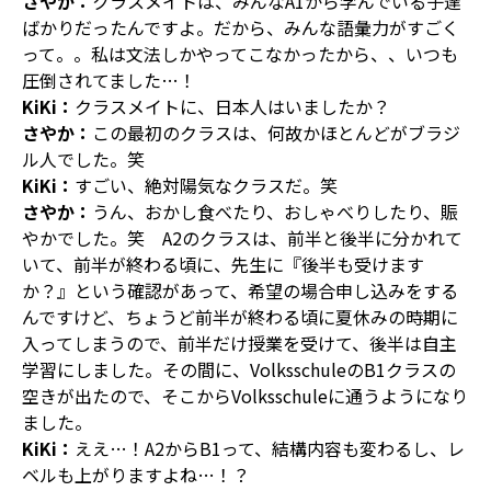
さやか：
クラスメイトは、みんなA1から学んでいる子達
ばかりだったんですよ。だから、みんな語彙力がすごく
って。。私は文法しかやってこなかったから、、いつも
圧倒されてました…！
KiKi：
クラスメイトに、日本人はいましたか？
さやか：
この最初のクラスは、何故かほとんどがブラジ
ル人でした。笑
KiKi：
すごい、絶対陽気なクラスだ。笑
さやか：
うん、おかし食べたり、おしゃべりしたり、賑
やかでした。笑 A2のクラスは、前半と後半に分かれて
いて、前半が終わる頃に、先生に『後半も受けます
か？』という確認があって、希望の場合申し込みをする
んですけど、ちょうど前半が終わる頃に夏休みの時期に
入ってしまうので、前半だけ授業を受けて、後半は自主
学習にしました。その間に、VolksschuleのB1クラスの
空きが出たので、そこからVolksschuleに通うようになり
ました。
KiKi：
ええ…！A2からB1って、結構内容も変わるし、レ
ベルも上がりますよね…！？