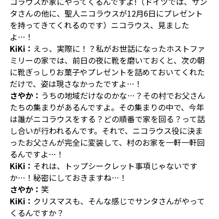
コラウスが家にやってくるんですよ!（ドイツでは、サン
タさんの他に、聖人ニコラウスが12月6日にプレゼント
を持ってきてくれるのです）ニコラウス、見ました
よ…！
KiKi：
えっ、実際に！？私がお世話になったホストファ
ミリーの家では、前日の夜に靴を磨いておくと、次の朝
に靴ぎっしりお菓子やプレゼントを詰めておいてくれた
だけで、姿は現さなかったですよ…！
さやか：
うちの地域だけなのかな…？その村でお父さん
たちの集まりがあるんですよ。その集まりの中で、今年
は誰がニコラウスをする？どの順番で家を回る？って話
し合いが行われるんです。それで、ニコラウス役に決ま
ったお父さんが完全に変装して、村のお家を一軒一軒回
るんですよ…！
KiKi：
それは、トップシークレット事項じゃないです
か…！秘密にしておきますね…！
さやか：
笑
KiKi：
クリスマスも、そんな感じでサンタさんがやって
くるんですか？