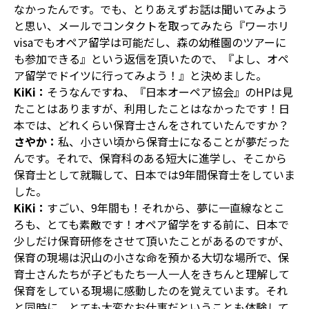
なかったんです。でも、とりあえずお話は聞いてみよう
と思い、メールでコンタクトを取ってみたら『ワーホリ
visaでもオペア留学は可能だし、森の幼稚園のツアーに
も参加できる』という返信を頂いたので、『よし、オペ
ア留学でドイツに行ってみよう！』と決めました。
KiKi：
そうなんですね、『日本オーペア協会』のHPは見
たことはありますが、利用したことはなかったです！日
本では、どれくらい保育士さんをされていたんですか？
さやか：
私、小さい頃から保育士になることが夢だった
んです。それで、保育科のある短大に進学し、そこから
保育士として就職して、日本では9年間保育士をしていま
した。
KiKi：
すごい、9年間も！それから、夢に一直線なとこ
ろも、とても素敵です！オペア留学をする前に、日本で
少しだけ保育研修をさせて頂いたことがあるのですが、
保育の現場は沢山の小さな命を預かる大切な場所で、保
育士さんたちが子どもたち一人一人をきちんと理解して
保育をしている現場に感動したのを覚えています。それ
と同時に、とても大変なお仕事だということも体験して