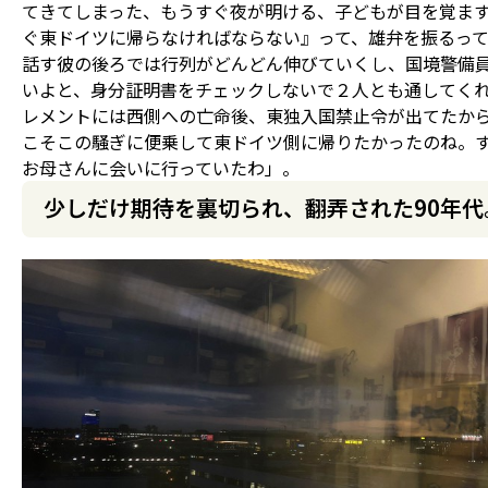
てきてしまった、もうすぐ夜が明ける、子どもが目を覚ま
ぐ東ドイツに帰らなければならない』って、雄弁を振るっ
話す彼の後ろでは行列がどんどん伸びていくし、国境警備
いよと、身分証明書をチェックしないで２人とも通してく
レメントには西側への亡命後、東独入国禁止令が出てたか
こそこの騒ぎに便乗して東ドイツ側に帰りたかったのね。
お母さんに会いに行っていたわ」。
少しだけ期待を裏切られ、翻弄された90年代