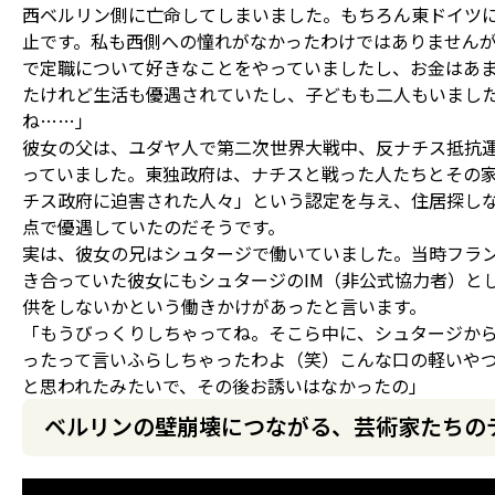
西ベルリン側に亡命してしまいました。もちろん東ドイツ
止です。私も西側への憧れがなかったわけではありません
で定職について好きなことをやっていましたし、お金はあ
たけれど生活も優遇されていたし、子どもも二人もいまし
ね……」
彼女の父は、ユダヤ人で第二次世界大戦中、反ナチス抵抗
っていました。東独政府は、ナチスと戦った人たちとその
チス政府に迫害された人々」という認定を与え、住居探し
点で優遇していたのだそうです。
実は、彼女の兄はシュタージで働いていました。当時フラ
き合っていた彼女にもシュタージのIM（非公式協力者）と
供をしないかという働きかけがあったと言います。
「もうびっくりしちゃってね。そこら中に、シュタージか
ったって言いふらしちゃったわよ（笑）こんな口の軽いや
と思われたみたいで、その後お誘いはなかったの」
ベルリンの壁崩壊につながる、芸術家たちの