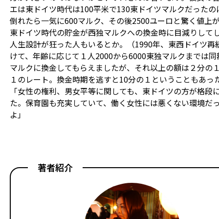
エは東ドイツ時代は100平米で130東ドイツマルクだったの
倒れたら一気に600マルク、その後2500ユーロと驚く値上
東ドイツ時代の貯金が西独マルクへの換金時に目減りして
人生設計が狂った人もいるとか。（1990年、東西ドイツ再
けて、年齢に応じて１人2000から6000東独マルクまでは
マルクに換金してもらえましたが、それ以上の額は２分の
１のレート。換金時期を逃すと10分の１ということもあっ
「女性の権利、男女平等に関しても、東ドイツの方が格段
た。保育園も充実していて、働く女性には悪くない環境だ
よ」
著者紹介