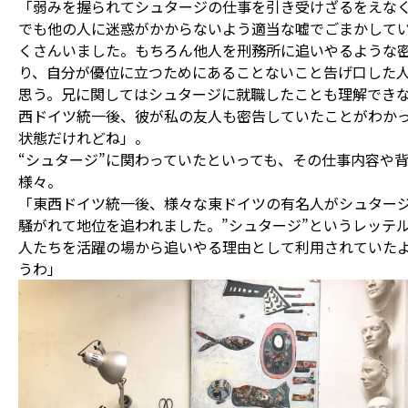
「弱みを握られてシュタージの仕事を引き受けざるをえな
でも他の人に迷惑がかからないよう適当な嘘でごまかして
くさんいました。もちろん他人を刑務所に追いやるような
り、自分が優位に立つためにあることないこと告げ口した
思う。兄に関してはシュタージに就職したことも理解でき
西ドイツ統一後、彼が私の友人も密告していたことがわか
状態だけれどね」。
“シュタージ”に関わっていたといっても、その仕事内容や
様々。
「東西ドイツ統一後、様々な東ドイツの有名人がシュター
騒がれて地位を追われました。”シュタージ”というレッテ
人たちを活躍の場から追いやる理由として利用されていた
うわ」