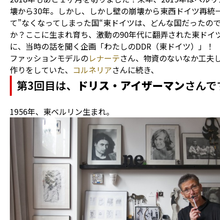
壊から30年。しかし、しかし壁の崩壊から東西ドイツ再統
て”なくなってしまった国“東ドイツは、どんな国だったの
か？ここに生まれ育ち、激動の90年代に翻弄された東ドイ
に、当時の話を聞く企画「わたしのDDR（東ドイツ）」！
ファッションモデルの
レナーテ
さん、物資のないなか工夫
作りをしていた、
コルネリア
さんに続き、
第3回目は、
ドリス・アイザーマン
さんで
1956年、東ベルリン生まれ。