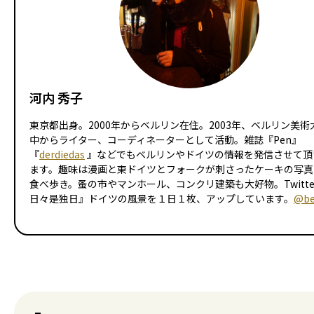
河内 秀子
東京都出身。2000年からベルリン在住。2003年、ベルリン美術
中からライター、コーディネーターとして活動。雑誌『Pen』
『
derdiedas
』などでもベルリンやドイツの情報を発信させて頂
ます。趣味は漫画と東ドイツとフォークが刺さったケーキの写真
食べ歩き。蚤の市やマンホール、コンクリ建築も大好物。Twitte
日々是独日』ドイツの風景を１日１枚、アップしています。
@be