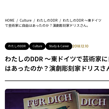
HOME
/
Culture
/
わたしのDDR
/
わたしのDDR 〜東ドイツ
で芸術家に自由はあったのか？演劇彫刻家ドリスさん。
HOME
特集記事
地域別ガイド
グルメ
わたしのDDR
Culture
Study & Career
2018.12.10
観光ガイド
留学＆キャリア
わたしのDDR 〜東ドイツで芸術家に
ライフスタイル
はあったのか？演劇彫刻家ドリスさ
著者一覧
ライター募集