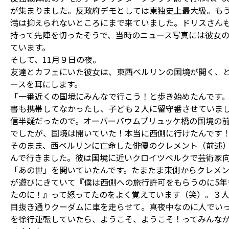
が集まりました。反政府デモとしては東独史上最大級。も
満は抑えられないところにまで来ていました。ドリスさん
持って先陣を切ったそうで、当時のニュース写真には彼女
ています。
そして、11月９日の夜。
友達とカフェにいた彼女は、東西ベルリンの国境が開く、
ースを耳にします。
「一番近くの国境にみんなで行こう！と歩き始めたんです
書も携帯してなかったし、子ども２人に留守番させていま
信半疑だったので。オーバーバウムブリュッケ橋の国境の
でしたが、国境は開いていた！本当に西側に行けたんです
そのまま、西ベルリンに亡命した俳優のクレメント（前述
んで行きました。彼は国境に近いクロイツベルクで芸術家
「あの世」を開いていたんです。たまたま東側からクレメ
が遊びにきていて『僕は西側への旅行許可をもらうのに5年
たのに！』って怒ってたのをよく覚えています（笑）。３
目抜き通りクーダムに車を走らせて。真夜中なのに人でい
を徐行運転していたら、ようこそ、ようこそ！ってみんな