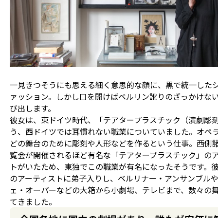
一見きつそうにも思える細く意思的な顔に、黒で統一した
ァッション。しかし口を開けばベルリン訛りのざっかけな
び出します。
彼女は、東ドイツ時代、「テアタープラスチック（演劇彫
う、西ドイツでは耳慣れない職業についていました。オペ
どの舞台のために彫刻や人形などを作るという仕事。西側
覧会が開催されるほど有名な「テアタープラスチック」の
トがいたため、東独でこの職業が有名になったそうです。
のアーティストに弟子入りし、ベルリナー・アンサンブル
ェ・オーパーなどの大箱から小劇場、テレビまで、数々の
てきました。