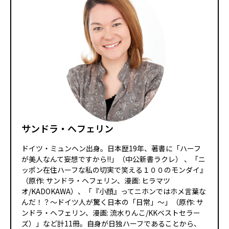
サンドラ・ヘフェリン
ドイツ・ミュンヘン出身。日本歴19年、著書に「ハーフ
が美人なんて妄想ですから!!」（中公新書ラクレ） 、「ニ
ッポン在住ハーフな私の切実で笑える１００のモンダイ』
（原作: サンドラ・ヘフェリン、漫画: ヒラマツ
オ/KADOKAWA）、「『小顔』ってニホンではホメ言葉な
んだ！？～ドイツ人が驚く日本の「日常」～」（原作: サ
ンドラ・ヘフェリン、漫画: 流水りんこ/KKベストセラー
ズ）」など計11冊。自身が日独ハーフであることから、