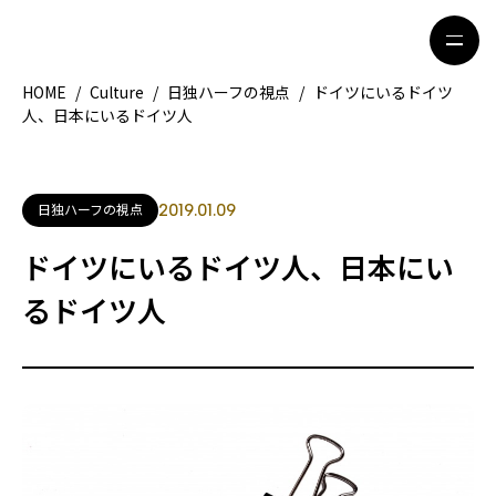
HOME
/
Culture
/
日独ハーフの視点
/
ドイツにいるドイツ
人、日本にいるドイツ人
HOME
特集記事
地域別ガイド
グルメ
日独ハーフの視点
2019.01.09
観光ガイド
留学＆キャリア
ドイツにいるドイツ人、日本にい
ライフスタイル
るドイツ人
著者一覧
ライター募集