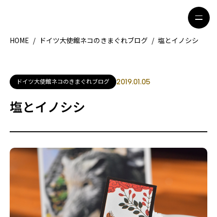
HOME
/
ドイツ大使館ネコのきまぐれブログ
/
塩とイノシシ
HOME
特集記事
ドイツ大使館ネコのきまぐれブログ
2019.01.05
地域別ガイド
グルメ
塩とイノシシ
観光ガイド
留学＆キャリア
ライフスタイル
著者一覧
ライター募集