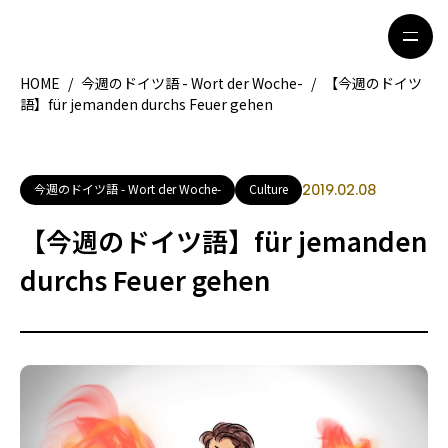
HOME
/
今週のドイツ語 - Wort der Woche-
/
【今週のドイツ
語】für jemanden durchs Feuer gehen
HOME
特集記事
地域別ガイド
グルメ
今週のドイツ語 - Wort der Woche-
Culture
2019.02.08
観光ガイド
留学＆キャリア
【今週のドイツ語】für jemanden
ライフスタイル
durchs Feuer gehen
著者一覧
ライター募集