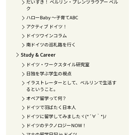
だいすき！ ベルリン・プレンツラウアー ベル
ク
ハローBaby 〜子育てABC
アクティブ ドイツ！
ドイツワインコラム
南ドイツの巡礼路を行く
Study & Career
ドイツ・ワークスタイル研究室
日独を学ぶ学生の視点
イラストレーターとして、ベルリンで生活す
るということ。
オペア留学って何？
ドイツで羽ばたく日本人
ドイツに留学してみましたヾ(*´∀｀*)ﾉ
ドイツのテクノロジーNOW！
マナの留学日記 in ドイツ