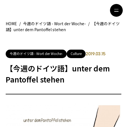
HOME
/
今週のドイツ語 - Wort der Woche-
/
【今週のドイツ
語】unter dem Pantoffel stehen
HOME
特集記事
地域別ガイド
グルメ
今週のドイツ語 - Wort der Woche-
Culture
2019.03.15
観光ガイド
留学＆キャリア
【今週のドイツ語】unter dem
ライフスタイル
Pantoffel stehen
著者一覧
ライター募集