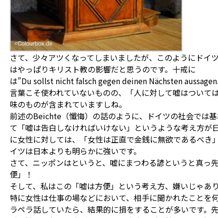
さて、少々アツくなってしまいましたが、このようにドイ
はやっぱりキリスト教の影響だと思うのです。十戒に
は”Du sollst nicht falsch gegen deinen Nächsten au
言葉こそ使われていないものの、「人に対して嘘はついて
味のものが含まれていますしね。
前述のBeichte（懺悔）の話のように、ドイツの社会では
て「嘘は告白しなければいけない」というような考え方が
に女性に対しては、「女性は正直で金銭に無欲であるべき
イツは日本よりも明らかに強いです。
さて、ニッポンはというと、嘘にまつわる諺というと真っ
便」！
そして、私はこの「嘘は方便」という考え方、嫌いじゃあ
特に女性は仕事の場などにおいて、相手に聞かれたことを
ラペラ話していたら、結果的に損をすることが多いです。