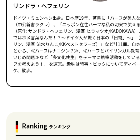
サンドラ・ヘフェリン
ドイツ・ミュンヘン出身。日本歴19年、著書に「ハーフが美人な
（中公新書ラクレ） 、「ニッポン在住ハーフな私の切実で笑え
（原作: サンドラ・ヘフェリン、漫画: ヒラマツオ/KADOKAW
ではホメ言葉なんだ！？～ドイツ人が驚く日本の「日常」～」（原
リン、漫画: 流水りんこ/KKベストセラーズ）」など計11冊。
とから、≪ハーフはナニジン？≫、≪ハーフとバイリンガル教育
いじめ問題≫など「多文化共生」をテーマに執筆活動をしている
フを考えよう！」 を運営。趣味は時事トピックについてディベ
ケ、散歩。
Ranking
ランキング