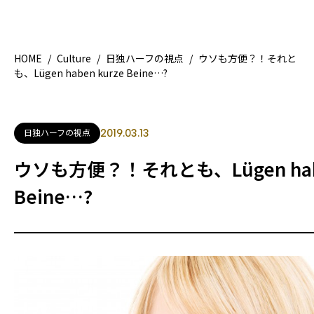
HOME
/
Culture
/
日独ハーフの視点
/
ウソも方便？！それと
も、Lügen haben kurze Beine…?
HOME
特集記事
地域別ガイド
グルメ
日独ハーフの視点
2019.03.13
観光ガイド
留学＆キャリア
ウソも方便？！それとも、Lügen habe
ライフスタイル
Beine…?
著者一覧
ライター募集