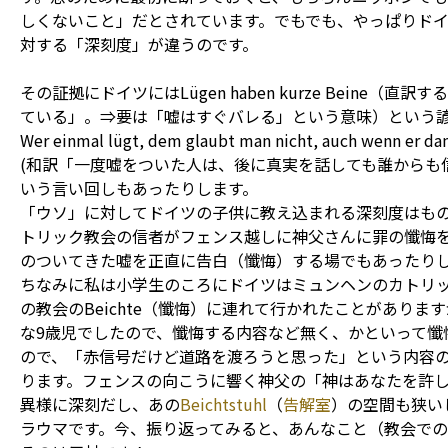
しくないこと」だとされています。でもでも、やっぱりド
対する「深刻度」が違うのです。
その証拠にドイツにはLügen haben kurze Beine（
ている」。⇒要は「嘘はすぐバレる」という意味）という
Wer einmal lügt, dem glaubt man nicht, auch wenn er dan
(和訳「一度嘘をついた人は、後に真実を話しても誰からも
いう言い回しもあったりします。
「ウソ」に対してドイツの子供に教え込まれる深刻度はも
トリック教会の信者がフェンス越しに神父さんに罪の懺悔をする
のついてきた嘘を正直に告白（懺悔）する場でもあったり
ちなみに私は小学生のころにドイツはミュンヘンのカトリ
の教会のBeichte（懺悔）に連れて行かれたことがありま
な9歳児でしたので、懺悔する内容など無く、かといって懺
ので、「赤信号だけど道路を渡ろうと思った」という内容
ります。フェンスの向こうに響く神父の「神はあなたを許し
異様に深刻だし、あの
Beichtstuhl
（
告解室
）の空間も狭い
ラウマです。今、振り返ってみると、あんなこと（教会で