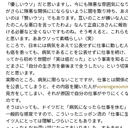
「優しいウソ」だと思いますし、今にも険悪な雰囲気にな
がさらに険悪な関係ににならないように間を取り持ち、あ
いのは「賢いウソ」でもあります。互いのことが嫌いな人
たのこんな悪口を言ってたわよ」なんて正直にBさんに報告
ける必要など全くないですものね。そう考えると、これら
と思います。ああウソって素晴らしい（笑）
ところで、日本には病気をあえて公表せずに仕事に勤しむ
も癌を患っても、病気であることを公表せずに仕事を続け
ってから初めて世間が「実は癌だった」という事実を知る
どまさに「自分の生き方を最後まで全うしたい」という切
だと思います。
実際のところ、病気に限らないことですが、仕事とは関係
を公表してしまうと、その内容を聞いた人が
voreingenom
見方をしてしまい、それが原因で自分の仕事がやりにくく
のです。
そうはいっても、ドイツだと「病気になったら仕事を休む
一般的な感覚ですので、こういったニッポン流の「仕事に
イツ人にとっては理解しづらいこともあります。
・・・なんだか深い話になってまいりました、すみません