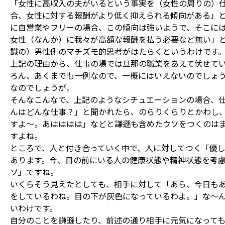
「女性に高収入の夫がいるという事実を（女性の周りの）
合、女性に対する報酬がより低く抑えられる傾向がある」
に自営業やフリーの場合、この傾向は強いようで、そこに
女性（なんか）に我々が高額な報酬を払う必要など無い」
識の）男性側のマチズモ的思考がはたらくというわけです
上記の理由から、仕事の場では旦那の職業をあえて伏せて
ろん、あくまでも一例なので、一概にはいえないのでしょ
なのでしょうが。
そんなこんなで、上記のようなシチュエーションの場合、
んはどんな仕事？」と聞かれたら、のらりくらりとかわし
すよ～。あはははは」などと謙遜も含めたウソをつくのは
すよね。
ところで、人と付き合っていく中で、人に対してつく「優
あります。今、目の前にいる人の健康状態や精神状態を考
ソ」ですね。
いくらそう見えたとしても、相手に対して「あら、今日も
をしているわね。目の下が灰色になっているわよ。」な～
いわけです。
自分のことを謙遜したり、前述の通り相手に元気になって