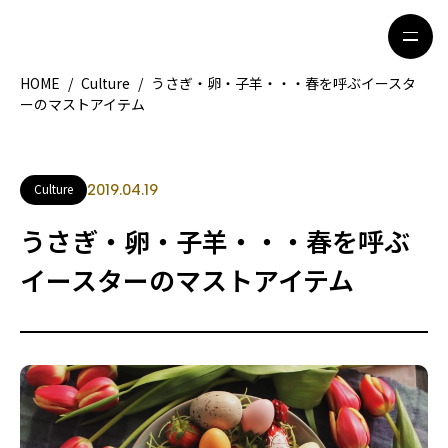
HOME
/
Culture
/
うさぎ・卵・子羊・・・春を呼ぶイースタ
ーのマストアイテム
HOME
特集記事
地域別ガイド
グルメ
Culture
2019.04.19
観光ガイド
留学＆キャリア
うさぎ・卵・子羊・・・春を呼ぶ
ライフスタイル
イースターのマストアイテム
著者一覧
ライター募集