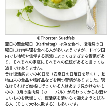
©Thorsten Suedfels
翌日の聖金曜日（
Karfreitag
）は魚を食べ、復活祭の日
曜日には肉料理を食べる人が多いようですが、ドイツ国
内でも地域や信仰する宗派によってさまざまな習慣があ
り、それぞれの家庭にそれぞれの伝統があると言っても
過言ではありません。
昔は復活祭までの
40
日間（安息日の日曜日を除く）、動
物由来の食品や嗜好品などを断つ習慣がありました。現
在はそれほど厳格に行っている人はあまり見かけないも
のの、
3
月の謝肉祭（カーニバル）が終わってからお酒や
甘いものを我慢して、復活祭を清い心で迎えようと試み
る人（そして大体失敗する）も多いです。