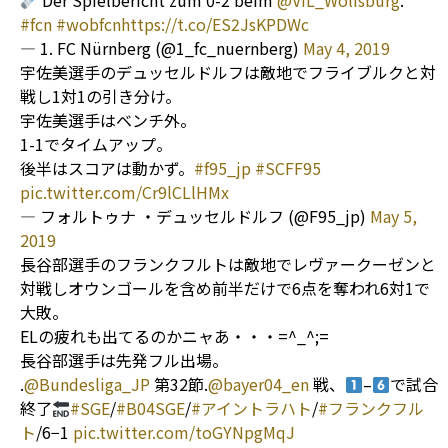
Der Spielbericht zum 0-2 beim
@VfL_Wolfsburg
.
#fcn
#wobfcn
https://t.co/ES2JsKPDWc
— 1. FC Nürnberg (@1_fc_nuernberg)
May 4, 2019
宇佐美選手のデュッセルドルフは敵地でフライブルクと対
戦し1対1の引き分け。
宇佐美選手はベンチ外。
1-1でタイムアップ。
後半はスコアは動かず。
#f95_jp
#SCFF95
pic.twitter.com/Cr9lCLlHMx
— フォルトゥナ ・デュッセルドルフ (@F95_jp)
May 5,
2019
長谷部選手のフランクフルトは敵地でレヴァークーゼンと
対戦しオウンゴールを含め前半だけで6点を奪われ6対1で
大敗。
ELの疲れも出てるのかニャあ・・・=^_^;=
長谷部選手は先発フル出場。
.
@Bundesliga_JP
第32節.
@bayer04_en
戦、
–
で試合
終了
#SGE
/
#B04SGE
/
#アイントラハト
/
#フランクフル
ト
/6−1
pic.twitter.com/toGYNpgMqJ