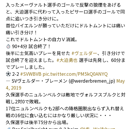
入ったメーヴァルト選手のゴールで反撃の狼煙をあげる
と、大迫選手に代わって入ったピサーロ選手のゴールで同
点に追いつき引き分けに。
首位バイエルンが勝っていただけにドルトムントには痛い
痛い引き分け！
これでドルトムントの自力Ｖ消滅。
90+4分 試合終了！
後半に士気高いプレーを見せた
#ヴェルダー
、引き分けで
試合終了を迎えました。
#大迫勇也
選手は先発し、60分ま
でプレーしました。
2-2
#SVWBVB
pic.twitter.com/PM5kQ0ANYQ
— SVヴェルダー・ブレーメン (@werderbremen_jp)
May
4, 2019
久保選手のニュルンベルクは敵地でヴォルフスブルクと対
戦し2対0で敗戦。
17位ニュルンベルクも2部への降格圏脱出ならず入れ替え
戦の16位に食い込むにはかなり厳しい状況に・・・
久保選手は後半75分から出場。