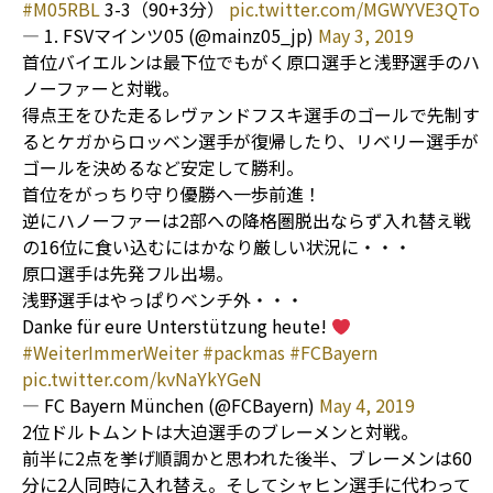
#M05RBL
3-3（90+3分）
pic.twitter.com/MGWYVE3QTo
— 1. FSVマインツ05 (@mainz05_jp)
May 3, 2019
首位バイエルンは最下位でもがく原口選手と浅野選手のハ
ノーファーと対戦。
得点王をひた走るレヴァンドフスキ選手のゴールで先制す
るとケガからロッベン選手が復帰したり、リベリー選手が
ゴールを決めるなど安定して勝利。
首位をがっちり守り優勝へ一歩前進！
逆にハノーファーは2部への降格圏脱出ならず入れ替え戦
の16位に食い込むにはかなり厳しい状況に・・・
原口選手は先発フル出場。
浅野選手はやっぱりベンチ外・・・
Danke für eure Unterstützung heute!
#WeiterImmerWeiter
#packmas
#FCBayern
pic.twitter.com/kvNaYkYGeN
— FC Bayern München (@FCBayern)
May 4, 2019
2位ドルトムントは大迫選手のブレーメンと対戦。
前半に2点を挙げ順調かと思われた後半、ブレーメンは60
分に2人同時に入れ替え。そしてシャヒン選手に代わって