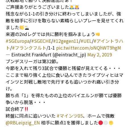
次戦敵地で勝って決勝進出だぁ！
ご声援ありがとうございました
残念ながら1-1の引き分けに終わってしまいましたが、強
敵を相手に引けを取らない素晴らしいプレーを見せてくれ
ました
来週の2ndレグでは共に勝利を掴みましょう
#SGEuropa
/
#SGECHE
/
#12gegen11
/
#UEL
/
#アイントラハ
ト
/
#フランクフルト
/1-1
pic.twitter.com/oNQhWT9hgM
— Eintracht Frankfurt (@eintracht_jp)
May 2, 2019
ブンデスリーガは第32節。
今節を入れて残り3試合で優勝と残留が見えてくる・・・
ここまで粘り強く上位に食い込んできたライプツィヒはマ
インツと対戦し敵地で先行するも追いつかれ痛い引き分
け。
勝ち点「1」を得たものの上位のバイエルンが勝てば優勝
争いから脱落・・・
試合終了
終盤に同点に追いついた
#マインツ05
、ホームで強敵
@RBLeipzig_EN
相手に勝点1を獲得しました