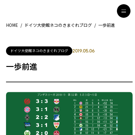
HOME
/
ドイツ大使館ネコのきまぐれブログ
/
一歩前進
HOME
特集記事
ドイツ大使館ネコのきまぐれブログ
2019.05.06
地域別ガイド
グルメ
一歩前進
観光ガイド
留学＆キャリア
ライフスタイル
著者一覧
ライター募集