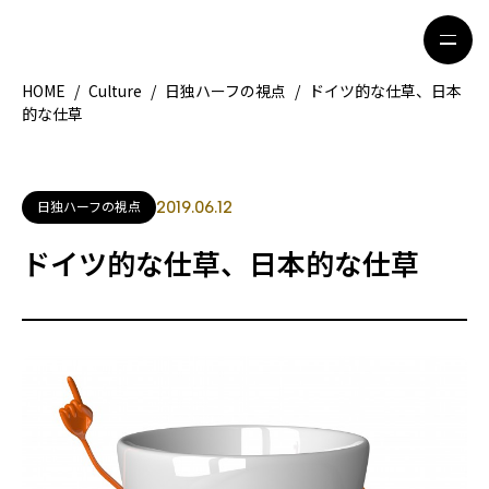
HOME
/
Culture
/
日独ハーフの視点
/
ドイツ的な仕草、日本
的な仕草
HOME
特集記事
地域別ガイド
グルメ
日独ハーフの視点
2019.06.12
観光ガイド
留学＆キャリア
ドイツ的な仕草、日本的な仕草
ライフスタイル
著者一覧
ライター募集