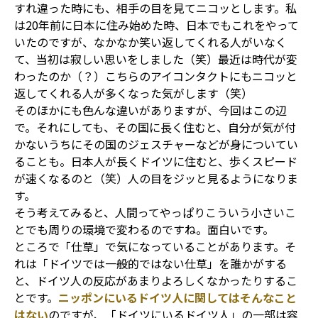
すれ違った時にも、相手の目を見てニコッとします。私
は20年前に日本に住み始めた時、日本でもこれをやって
いたのですが、なかなか笑い返してくれる人がいなく
て、当初は寂しい思いをしました（笑）最近は時代が変
わったのか（？）こちらのアイコンタクトにもニコッと
返してくれる人が多くなった気がします（笑）
そのほかにも色んな違いがありますが、今回はこの辺
で。それにしても、その国に長く住むと、自分が気が付
かないうちにその国のジェスチャーなどが身についてい
ることも。日本人が長くドイツに住むと、歩くスピード
が速くなるのと（笑）人の目をジッと見るようになりま
す。
そう考えてみると、人間ってやっぱりこういう小さいこ
とでも周りの環境で変わるのですね。面白いです。
ところで「仕草」で気になっていることがあります。そ
れは「ドイツでは一般的ではない仕草」を誰かがする
と、ドイツ人の反応があまりよろしくなかったりするこ
とです。
ニッポンにいるドイツ人に関してはそんなこと
はない
のですが、「ドイツにいるドイツ人」の一部は容