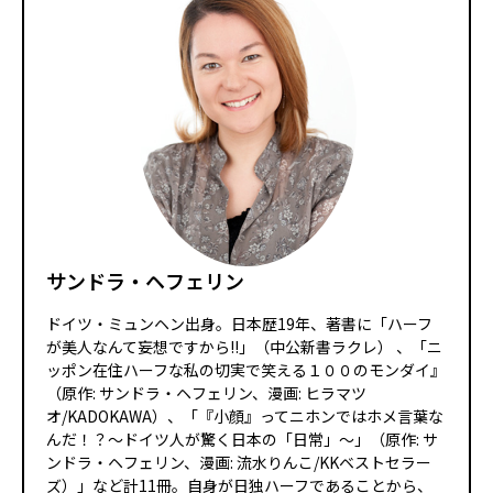
サンドラ・ヘフェリン
ドイツ・ミュンヘン出身。日本歴19年、著書に「ハーフ
が美人なんて妄想ですから!!」（中公新書ラクレ） 、「ニ
ッポン在住ハーフな私の切実で笑える１００のモンダイ』
（原作: サンドラ・ヘフェリン、漫画: ヒラマツ
オ/KADOKAWA）、「『小顔』ってニホンではホメ言葉な
んだ！？～ドイツ人が驚く日本の「日常」～」（原作: サ
ンドラ・ヘフェリン、漫画: 流水りんこ/KKベストセラー
ズ）」など計11冊。自身が日独ハーフであることから、