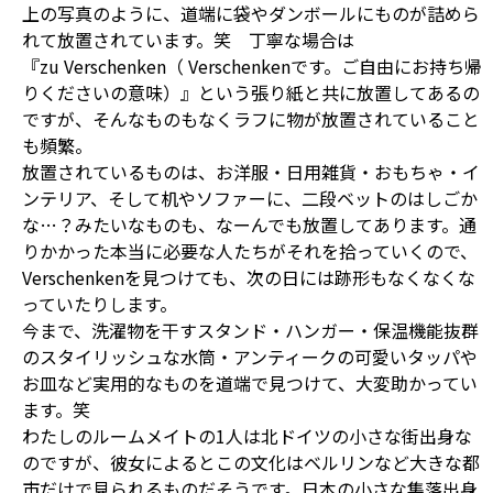
上の写真のように、道端に袋やダンボールにものが詰めら
れて放置されています。笑 丁寧な場合は
『zu Verschenken（ Verschenkenです。ご自由にお持ち帰
りくださいの意味）』という張り紙と共に放置してあるの
ですが、そんなものもなくラフに物が放置されていること
も頻繁。
放置されているものは、お洋服・日用雑貨・おもちゃ・イ
ンテリア、そして机やソファーに、二段ベットのはしごか
な…？みたいなものも、なーんでも放置してあります。通
りかかった本当に必要な人たちがそれを拾っていくので、
Verschenkenを見つけても、次の日には跡形もなくなくな
っていたりします。
今まで、洗濯物を干すスタンド・ハンガー・保温機能抜群
のスタイリッシュな水筒・アンティークの可愛いタッパや
お皿など実用的なものを道端で見つけて、大変助かってい
ます。笑
わたしのルームメイトの1人は北ドイツの小さな街出身な
のですが、彼女によるとこの文化はベルリンなど大きな都
市だけで見られるものだそうです。日本の小さな集落出身