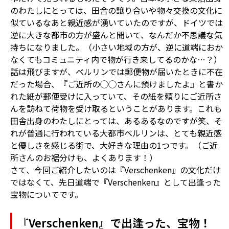
のわたしにとっては、田舎の譲り合いや物々交換の文化に
似ているなあと親近感が湧いていたのですが、ドイツでは
逆に大きな都市の方が盛んと聞いて、なんだか不思議な気
持ちになりました。（小さい地域の方が、逆に道端におか
なくてもコミュニティ内で物が行き来してるのかな…？）
話は飛びますが、ベルリンでは郵便物が届いたときに不在
だった場合、『ご近所の◯◯さんに預けましたよ』と書か
れた紙が郵便受けに入っていて、その紙を頼りにご近所さ
んを訪ねて荷物を受け取るということがあります。これも
田舎出身のわたしにとっては、あるあるなのですが笑、そ
れが普通に行われている大都市ベルリンは、とても親近感
と優しさを感じる街で、大好きな理由の1つです。（ご近
所さんのお裾分けも、よくあります！）
さて、今回ご紹介したいのは『Verschenken』の文化だけ
ではなくて、先日道端で『Verschenken』として出逢った
宝物についてです。
『Verschenken』で出逢った、宝物！