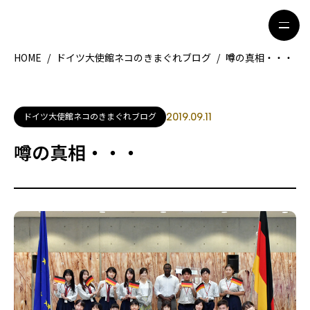
HOME
/
ドイツ大使館ネコのきまぐれブログ
/
噂の真相・・・
HOME
特集記事
ドイツ大使館ネコのきまぐれブログ
2019.09.11
地域別ガイド
グルメ
噂の真相・・・
観光ガイド
留学＆キャリア
ライフスタイル
著者一覧
ライター募集