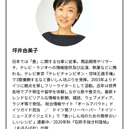
坪井由美子
日本では「食」に関する仕事に従事。商品開発やリサー
チ、テレビ・ラジオへの情報提供及び出演、執筆などに携
わる。テレビ東京『テレビチャンピオン・甘味王選手権』
で3度優勝するなど食いしん坊ぶりを発揮。2003年よりド
イツに拠点を移しフリーライターとして活動。近年は世界
各地でプチ移住や留学を体験しながら旅や食文化、最新ト
レンドなどリアルな情報を新聞、雑誌、ウェブメディア、
ラジオ等で発信。 総合情報サイト「オールアバウト」ド
イツガイド担当 ／ ドイツ発フリーペーパー「ドイツ・
ニュースダイジェスト」で『食いしん坊のための簡単おい
しいレシピ 』連載中／2020年秋『在欧手抜き料理帖』
（まほろば社）出版