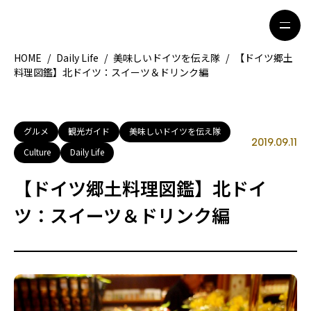
HOME
/
Daily Life
/
美味しいドイツを伝え隊
/
【ドイツ郷土
料理図鑑】北ドイツ：スイーツ＆ドリンク編
HOME
特集記事
地域別ガイド
グルメ
グルメ
観光ガイド
美味しいドイツを伝え隊
2019.09.11
Culture
Daily Life
観光ガイド
留学＆キャリア
【ドイツ郷土料理図鑑】北ドイ
ライフスタイル
ツ：スイーツ＆ドリンク編
著者一覧
ライター募集