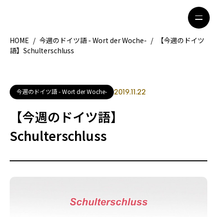
HOME
/
今週のドイツ語 - Wort der Woche-
/
【今週のドイツ
語】Schulterschluss
HOME
特集記事
地域別ガイド
グルメ
今週のドイツ語 - Wort der Woche-
2019.11.22
観光ガイド
留学＆キャリア
【今週のドイツ語】
ライフスタイル
Schulterschluss
著者一覧
ライター募集