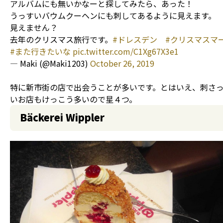
アルバムにも無いかなーと探してみたら、あった！
うっすいバウムクーヘンにも刺してあるように見えます。
見えません？
去年のクリスマス旅行です。
#ドレスデン
#クリスマスマ
#また行きたいな
pic.twitter.com/C1Xg67X3e1
— Maki (@Maki1203)
October 26, 2019
特に新市街の店で出会うことが多いです。とはいえ、刺さ
いお店もけっこう多いので星４つ。
Bäckerei Wippler