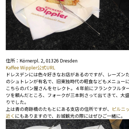
住所：Körnerpl. 2, 01326 Dresden
Kaffee Wippler公式URL
ドレスデンには色々好きなお店があるのですが、レーズン
のシュトレンが有名で、旧東独時代の軽食などもメニュー
こちらのパン屋さんをセレクト。４年前にフランクフルタ
ツを頼んだところ、フォークが三本刺さって出てきて、大
りでした。
上は青の奇跡橋のたもとにある支店の住所ですが、
ピルニ
近く
にもありますので、お城観光の際にはぜひご一緒に。