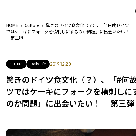
HOME
/
Culture
/
驚きのドイツ食文化（？）、「#何故ドイツ
ではケーキにフォークを横刺しにするのか問題」に出会いたい！
第三弾
HOME
特集記事
地域別ガイド
グルメ
Culture
Daily Life
2019.12.20
観光ガイド
留学＆キャリア
驚きのドイツ食文化（？）、「#何
ライフスタイル
ツではケーキにフォークを横刺しに
のか問題」に出会いたい！ 第三弾
著者一覧
ライター募集