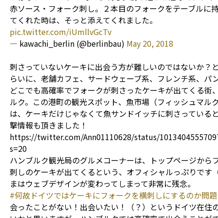
赤ソース・フォーク刺し。２本目のフォークをテーブルに
てくれた時は、そっと添えてくれました。
pic.twitter.com/iUmllvGcTv
— kawachi_berlin (@berlinbau)
May 20, 2018
刺さっていないケーキに出会う方が難しいのではないか？
らいに、老舗カフェ、サードウェーブ系、フレンチ系、パ
どこでも高確率でフォークが刺さったケーキが出てくる街
ルク。この港町の観光スポット、魚市場（フィッシュマル
は、ケーキだけじゃなくて魚サンドイッチに刺さっている
撃情報も頂きました！
https://twitter.com/Ann01110628/status/101340455570
s=20
ハンブルク観光局のグルメコーナーは、トップページから
刺しのケーキが出てくるという、オフィシャルっぷりです
まはウェブデザインが変わってしまって非常に残念。
#何故ドイツではケーキにフォークを横刺しにするのか問題
会ったことがない！出会いたい！（？）というドイツ在住