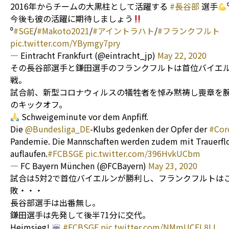
2016年からチームの大黒柱として活躍する
#長谷部
選手
今後も彼の活躍に期待しましょう
⁰
#SGE
/
#Makoto2021
/
#アイントラハト
/
#フランクフルト
pic.twitter.com/YBymgy7pry
— Eintracht Frankfurt (@eintracht_jp)
May 22, 2020
その長谷部選手と鎌田選手のフランクフルトは首位バイエ
戦。
試合前、新型コロナウィルスの犠牲者を悼み黙祷し喪章を
のキックオフ。
Schweigeminute vor dem Anpfiff.
Die
@Bundesliga_DE
-Klubs gedenken der Opfer der
#Cor
Pandemie. Die Mannschaften werden zudem mit Trauerfl
auflaufen.
#FCBSGE
pic.twitter.com/396HvkUCbm
— FC Bayern München (@FCBayern)
May 23, 2020
試合は5対2で首位バイエルンが勝利し、フランクフルトは
敗・・・
長谷部選手は出番無し。
鎌田選手は先発して後半71分に交代。
Heimsieg!
#FCBSGE
pic.twitter.com/NMmUCEL8LI