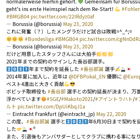
normalerweise hierhin gehört.
Gemeinsam für Borussia
geht's ins erste Heimspiel nach dem Re-Start!
#Fohlen
#BMGB04
pic.twitter.com/22IRdyz0af
— Borussia (@borussia)
May 23, 2020
これに発奮（？）したメングラだけど試合は敗戦=^_^;=
#Bundesliga
#BMGB04
pic.twitter.com/cgNnDdR
— Borussia (@borussia)
May 23, 2020
だけど用意したスタッフさんには大拍手
2021年までの契約のサインした長谷部選手。
年まで契約を延長した
#長谷部誠
選手
2014年夏に加入し、近年は
@DFBPokal_EN
優勝に
@Euro
ベスト4進出と大きく貢献
ボビッチ取締役も
#長谷部
選手との契約延長が決まり、万
浮かべています
#SGE
/
#Makoto2021
/
#アイントラハト
/
#
ルト
pic.twitter.com/DpUiKbqJ1a
— Eintracht Frankfurt (@eintracht_jp)
May 22, 2020
この度、
#長谷部誠
選手と
年6月30日まで契約を
した
⁰
また、引退後もアンバサダーとしてクラブに携わる事にな