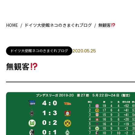
HOME
/
ドイツ大使館ネコのきまぐれブログ
/
無観客
HOME
特集記事
ドイツ大使館ネコのきまぐれブログ
2020.05.25
地域別ガイド
グルメ
無観客
観光ガイド
留学＆キャリア
ライフスタイル
著者一覧
ライター募集