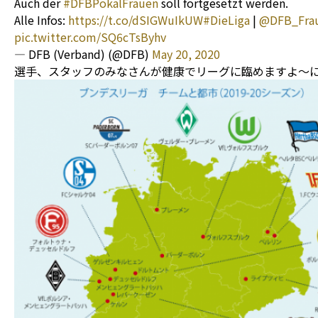
Auch der
#DFBPokalFrauen
soll fortgesetzt werden.
Alle Infos:
https://t.co/dSIGWuIkUW
#DieLiga
|
@DFB_Fra
pic.twitter.com/SQ6cTsByhv
— DFB (Verband) (@DFB)
May 20, 2020
選手、スタッフのみなさんが健康でリーグに臨めますよ〜に=