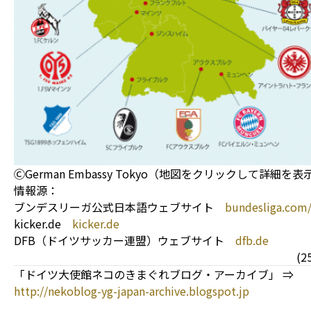
ⒸGerman Embassy Tokyo（地図をクリックして詳細を表
情報源：
ブンデスリーガ公式日本語ウェブサイト
bundesliga.com/
kicker.de
kicker.de
DFB（ドイツサッカー連盟）ウェブサイト
dfb.de
(2
「ドイツ大使館ネコのきまぐれブログ・アーカイブ」 ⇒
http://nekoblog-yg-japan-archive.blogspot.jp