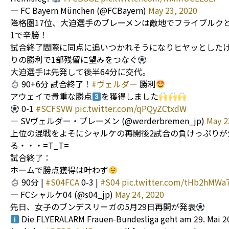
— FC Bayern München (@FCBayern)
May 23, 2020
降格圏17位、大迫選手のブレーメンは敵地でフライブルク
1で辛勝！
試合終了間際に同点に追いつかれそうになりヒヤッとした
りの勝利で1部残留に望みをつなぐ
大迫選手は先発して後半64分に交代。
90+6分 試合終了！
#ヴェルダー
勝利
アウェイで貴重な勝点
を獲得しました
0-1
#SCFSVW
pic.twitter.com/qPQyZCtxdW
— SVヴェルダー・ブレーメン (@werderbremen_jp)
May 2
上位の混戦をよそにシャルケの再開後2試合の負けっぷりが
る・・・=T_T=
試合終了：
ホームで勝点獲得は叶わず
90分 |
#S04FCA
0-3 |
#S04
pic.twitter.com/tHb2hMWa
— FCシャルケ04 (@s04_jp)
May 24, 2020
先日、女子のブンデスリーガの5月29日再開が発表
Die FLYERALARM Frauen-Bundesliga geht am 29. Mai 2