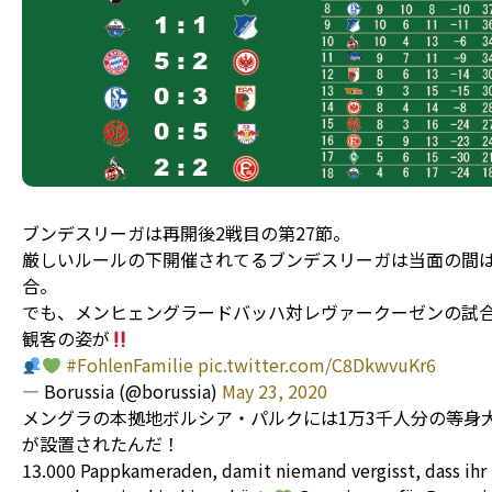
ブンデスリーガは再開後2戦目の第27節。
厳しいルールの下開催されてるブンデスリーガは当面の間
合。
でも、メンヒェングラードバッハ対レヴァークーゼンの試
観客の姿が
#FohlenFamilie
pic.twitter.com/C8DkwvuKr6
— Borussia (@borussia)
May 23, 2020
メングラの本拠地ボルシア・パルクには1万3千人分の等身
が設置されたんだ！
13.000 Pappkameraden, damit niemand vergisst, dass ihr