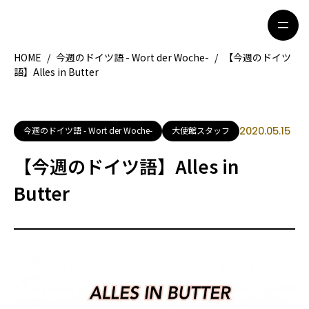
HOME
/
今週のドイツ語 - Wort der Woche-
/
【今週のドイツ
語】Alles in Butter
HOME
特集記事
地域別ガイド
グルメ
今週のドイツ語 - Wort der Woche-
大使館スタッフ
2020.05.15
観光ガイド
留学＆キャリア
【今週のドイツ語】Alles in
ライフスタイル
Butter
著者一覧
ライター募集