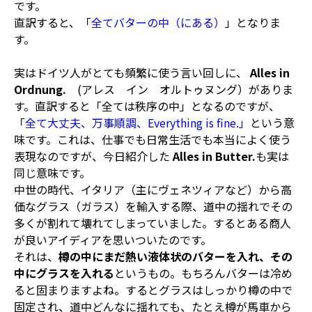
です。
直訳すると、「
全てバターの中（にある）
」となりま
す。
実はドイツ人がとても頻繁に使う言い回しに、
Alles in
Ordnung.
(アレス イン オルトゥヌング）がありま
す。直訳すると「全ては秩序の中」となるのですが、
「
全て大丈夫、万事順調、Everything is fine.」
という意
味です。これは、仕事でも日常生活でも本当によく使う
表現なのですが、今日紹介した
Alles in Butter.
も実は
同じ意味です。
中世の時代、イタリア（主にヴェネツィアなど）から高
価なグラス（ガラス）を輸入する際、道中の揺れでその
多くが割れて壊れてしまっていました。するとある商人
が良いアイディアを思いついたのです。
それは、
樽の中にまだ熱い液体状のバターを入れ、その
中にグラスを入れる
というもの。もちろんバターは冷め
ると固まりますよね。するとグラスはしっかり樽の中で
固定され、道中どんなに揺れても、たとえ樽が馬車から