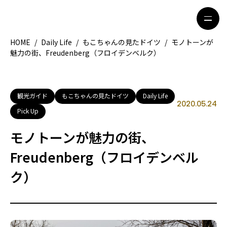
HOME
/
Daily Life
/
もこちゃんの見たドイツ
/
モノトーンが
魅力の街、Freudenberg（フロイデンベルク）
HOME
特集記事
地域別ガイド
グルメ
観光ガイド
もこちゃんの見たドイツ
Daily Life
2020.05.24
Pick Up
観光ガイド
留学＆キャリア
モノトーンが魅力の街、
ライフスタイル
Freudenberg（フロイデンベル
ク）
著者一覧
ライター募集