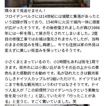
隅々まで見逃せません！
フロイデンベルクには14世紀には城壁と集落があったと
いう記録が残っており、1540年に火災で城内一体に損害
が広がったそうです。その後修復されましたが再び1666
年には一軒を残して焼き尽くされてしまいました。2度
目の修復工事ではお城は復元されませんでしたが、当時
のままの街並みを残し再建し、今でも住民は家の外見は
変えずに美しい街並みを保っているそうです。
小さくまとまっているので、小1時間もあれば街を1周で
きます。街外れには小高い丘がありその丘の上からの景
色もまた感動的でお勧めです。私が訪れたときは観光客
らしきドイツ人カップルが1組いただけで、ドイツではそ
こまで有名な観光地というわけではなさそうです。ドイ
ツ人友人が「この前偶然フロイデンベルクという素敵な
街を見つけた！」と話していたので「行ったことがあ
る」と言うと、すごく驚いていました。笑