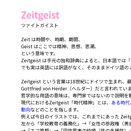
Zeitgeist
ツァイトガイスト
Zeit は時間や、時期、期間、
Geist はここでは精神、思想、思潮、
という意味です。
Zeitgeist は手元の独和辞典によると、日本語では「
でも実は英語には訳語がなく、そのままドイツ語の Zei
Zeitgeist という言葉は18世紀にドイツで生まれ
Gottfried von Herder（ヘルダー）だと言われてい
哲学的な用語の意味は、専門家ではないので説明を
現代におけるZeitgeist「時代精神」とは、
ある時代
動向
などのことを指します。
例えば今日のイラストでは、これまでにあった Zeitg
左から「学校教育の義務化」→「女性の参政権（男
→「エコ思想」→「同性愛者の結婚（性の多様性）