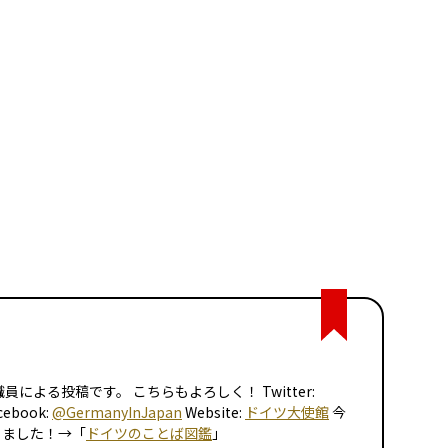
による投稿です。 こちらもよろしく！ Twitter:
cebook:
@GermanyInJapan
Website:
ドイツ大使館
今
りました！→「
ドイツのことば図鑑
」