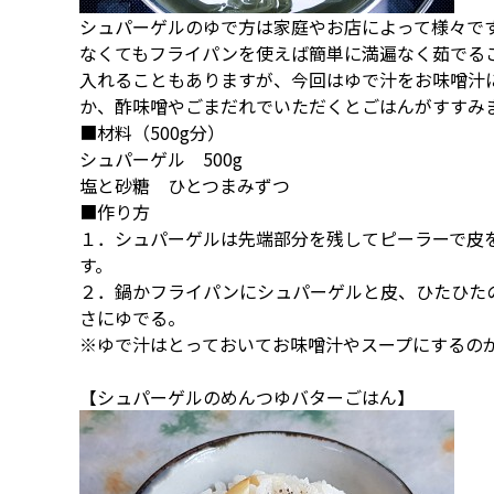
シュパーゲルのゆで方は家庭やお店によって様々で
なくてもフライパンを使えば簡単に満遍なく茹でる
入れることもありますが、今回はゆで汁をお味噌汁
か、酢味噌やごまだれでいただくとごはんがすすみ
■材料（500g分）
シュパーゲル 500g
塩と砂糖 ひとつまみずつ
■作り方
１．シュパーゲルは先端部分を残してピーラーで皮を
す。
２．鍋かフライパンにシュパーゲルと皮、ひたひた
さにゆでる。
※ゆで汁はとっておいてお味噌汁やスープにするの
【シュパーゲルのめんつゆバターごはん】