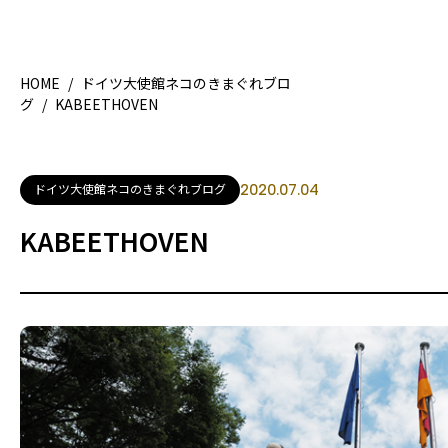
HOME
/
ドイツ大使館ネコのきまぐれブロ
グ
/
KABEETHOVEN
HOME
特集記事
地域別ガイド
グルメ
ドイツ大使館ネコのきまぐれブログ
2020.07.04
観光ガイド
留学＆キ
KABEETHOVEN
ライフスタイル
著者一覧
ライター募集