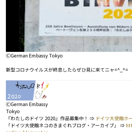
ⒸGerman Embassy Tokyo
新型コロナウイルスが終息したらぜひ見に来てニャ=^_^=
ⒸGerman Embassy
Tokyo
『わたしのドイツ 2020』作品募集中！ ⇒
ドイツ大使館ホ
「ドイツ大使館ネコのきまぐれブログ・アーカイブ」 ⇒
ht