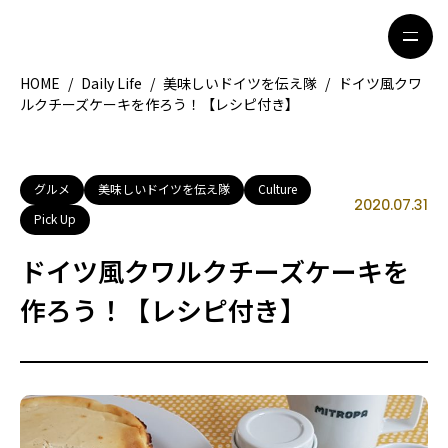
HOME
/
Daily Life
/
美味しいドイツを伝え隊
/
ドイツ風クワ
ルクチーズケーキを作ろう！【レシピ付き】
HOME
特集記事
地域別ガイド
グルメ
グルメ
美味しいドイツを伝え隊
Culture
2020.07.31
Pick Up
観光ガイド
留学＆キャリア
ドイツ風クワルクチーズケーキを
ライフスタイル
作ろう！【レシピ付き】
著者一覧
ライター募集