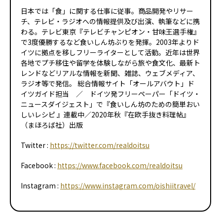
日本では「食」に関する仕事に従事。商品開発やリサー
チ、テレビ・ラジオへの情報提供及び出演、執筆などに携
わる。テレビ東京『テレビチャンピオン・甘味王選手権』
で3度優勝するなど食いしん坊ぶりを発揮。2003年よりド
イツに拠点を移しフリーライターとして活動。近年は世界
各地でプチ移住や留学を体験しながら旅や食文化、最新ト
レンドなどリアルな情報を新聞、雑誌、ウェブメディア、
ラジオ等で発信。 総合情報サイト「オールアバウト」ド
イツガイド担当 ／ ドイツ発フリーペーパー「ドイツ・
ニュースダイジェスト」で『食いしん坊のための簡単おい
しいレシピ 』連載中／2020年秋『在欧手抜き料理帖』
（まほろば社）出版
Twitter :
https://twitter.com/realdoitsu
Facebook :
https://www.facebook.com/realdoitsu
Instagram :
https://www.instagram.com/oishiitravel/