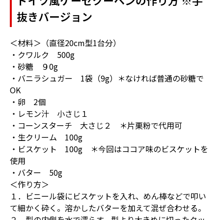
ドイツ風ケーゼクーヘンの作り方 ※手
抜きバージョン
＜材料＞（直径20cm型1台分）
・クワルク 500g
・砂糖 ９0g
・バニラシュガー 1袋（9g）＊なければ普通の砂糖で
OK
・卵 2個
・レモン汁 小さじ１
・コーンスターチ 大さじ２ ＊片栗粉で代用可
・生クリーム 100g
・ビスケット 100g ＊今回はココア味のビスケットを
使用
・バター 50g
＜作り方＞
１．ビニール袋にビスケットを入れ、めん棒などで叩い
て細かく砕く。溶かしたバターを加えて混ぜ合わせる。
２．型の内側を水で濡らす。型より大きめに切ったクッ