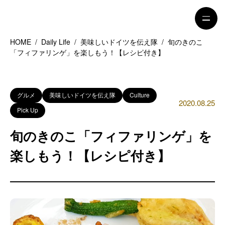
HOME
/
Daily Life
/
美味しいドイツを伝え隊
/
旬のきのこ
「フィファリンゲ」を楽しもう！【レシピ付き】
HOME
特集記事
地域別ガイド
グルメ
グルメ
美味しいドイツを伝え隊
Culture
2020.08.25
Pick Up
観光ガイド
留学＆キャリア
旬のきのこ「フィファリンゲ」を
ライフスタイル
楽しもう！【レシピ付き】
著者一覧
ライター募集