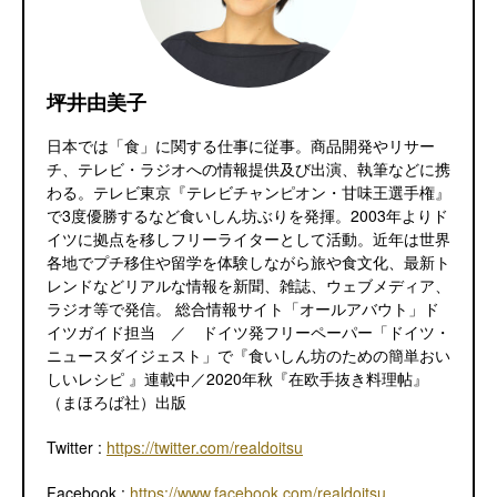
坪井由美子
日本では「食」に関する仕事に従事。商品開発やリサー
チ、テレビ・ラジオへの情報提供及び出演、執筆などに携
わる。テレビ東京『テレビチャンピオン・甘味王選手権』
で3度優勝するなど食いしん坊ぶりを発揮。2003年よりド
イツに拠点を移しフリーライターとして活動。近年は世界
各地でプチ移住や留学を体験しながら旅や食文化、最新ト
レンドなどリアルな情報を新聞、雑誌、ウェブメディア、
ラジオ等で発信。 総合情報サイト「オールアバウト」ド
イツガイド担当 ／ ドイツ発フリーペーパー「ドイツ・
ニュースダイジェスト」で『食いしん坊のための簡単おい
しいレシピ 』連載中／2020年秋『在欧手抜き料理帖』
（まほろば社）出版
Twitter :
https://twitter.com/realdoitsu
Facebook :
https://www.facebook.com/realdoitsu