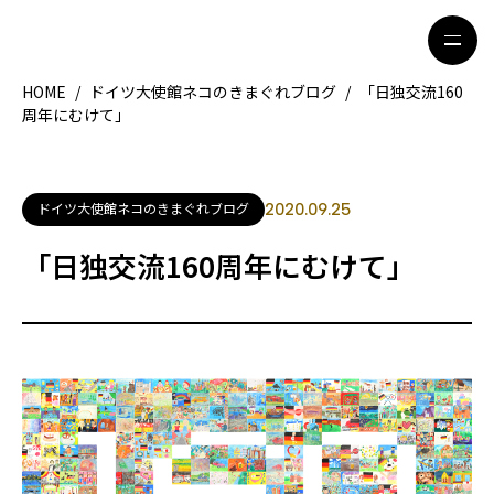
HOME
/
ドイツ大使館ネコのきまぐれブログ
/
「日独交流160
周年にむけて」
HOME
特集記事
地域別ガイド
グルメ
ドイツ大使館ネコのきまぐれブログ
2020.09.25
観光ガイド
留学＆キャリア
「日独交流160周年にむけて」
ライフスタイル
著者一覧
ライター募集