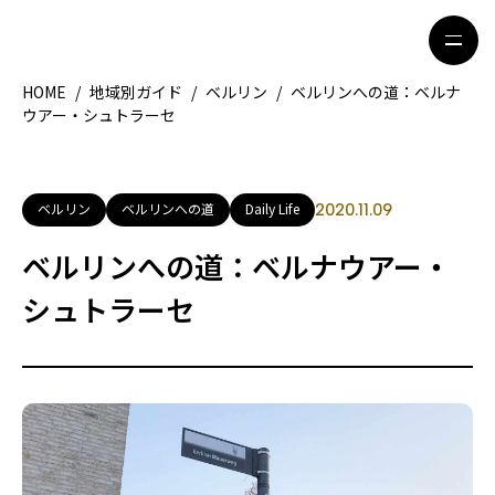
HOME
/
地域別ガイド
/
ベルリン
/
ベルリンへの道：ベルナ
ウアー・シュトラーセ
HOME
特集記事
地域別ガイド
グルメ
ベルリン
ベルリンへの道
Daily Life
2020.11.09
観光ガイド
留学＆キャリア
ベルリンへの道：ベルナウアー・
ライフスタイル
シュトラーセ
著者一覧
ライター募集