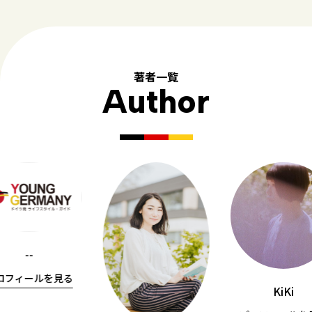
著者一覧
Author
--
ロフィールを見る
KiKi