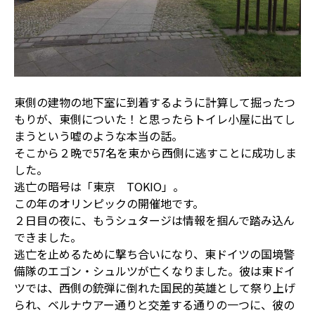
東側の建物の地下室に到着するように計算して掘ったつ
もりが、東側についた！と思ったらトイレ小屋に出てし
まうという嘘のような本当の話。
そこから２晩で57名を東から西側に逃すことに成功しま
した。
逃亡の暗号は「東京 TOKIO」。
この年のオリンピックの開催地です。
２日目の夜に、もうシュタージは情報を掴んで踏み込ん
できました。
逃亡を止めるために撃ち合いになり、東ドイツの国境警
備隊のエゴン・シュルツが亡くなりました。彼は東ドイ
ツでは、西側の銃弾に倒れた国民的英雄として祭り上げ
られ、ベルナウアー通りと交差する通りの一つに、彼の