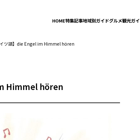
HOME
特集記事
地域別ガイド
グルメ
観光ガイ
語】die Engel im Himmel hören
Himmel hören