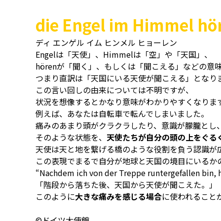
die Engel im Himmel hö
ディ エンゲル イム ヒンメル ヒョーレン
Engelは「天使」、Himmelは「空」や「天国」、
hörenが「聞く」、もしくは「聞こえる」などの意
つまり直訳は「天国にいる天使が聞こえる」となり
この言い回しの由来については不明ですが、
状況を想像するとかなり意味がわかりやすくなりま
例えば、あなたは自転車で転んでしまいました。
痛みのあまり頭がクラクラしたり、意識が朦朧とし
そのような状態を、
天使たちが自分の頭の上をぐる
天使は天と地を繋げる橋のような役割を負う認識が
この表現でまるで自分が地球と天国の境目にいるか
“Nachdem ich von der Treppe runtergefallen bin, 
「階段から落ちた後、天国から天使が聞こえた。」
このように
大きな痛みを感じる場合
に使われること
©ドイツ大使館