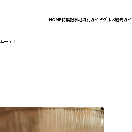
HOME
特集記事
地域別ガイド
グルメ
観光ガイ
ムー？！