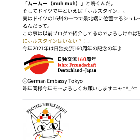
「ムームー（muh muh）」
と鳴くんだ。
そしてドイツで牛といえば「ホルスタイン」。
実はドイツの16州の一つで最北端に位置するシュレ
るんだって。
この事は以前ブログで紹介してるのでよろしければ読
にホルスタインはいない？！
」
今年2021年は日独交流160周年の記念の年♪
ⒸGerman Embassy Tokyo
昨年同様今年モ〜よろしくお願いしますニャ=^_^=