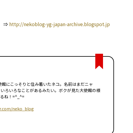
 ⇒
http://nekoblog-yg-japan-archive.blogspot.jp
イツ大使館にこっそりと住み着いたネコ。名前はまだニャ
日いろいろなことがあるみたい。ボクが見た大使館の様
ね！=^_^=
er.com/neko_blog