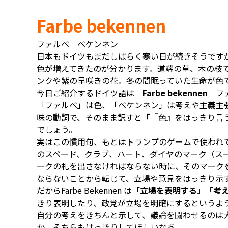
Farbe bekennen
ファルベ ベケンネン
日本もドイツもまだしばらく寒い日が続きそうです
色が増えてきたのが分かります。道端の草、木の枝
ンクや紫の早咲きの花。冬の間眠っていた生命が色
今日ご紹介するドイツ語は
Farbe bekennen
ファ
「ファルベ」は色、「ベケンネン」は考えや主義主
味の動詞で、そのまま訳すと「『色』をはっきり言
でしょう。
実はこの慣用句、もとはトランプのゲームで使われてい
のスペード、クラブ、ハート、ダイヤのマーク（ス
ークの札を出さなければならない時に、そのマーク
ならないことから転じて、立場や意見をはっきり示
だからFarbe Bekennen は
「立場を表明する」「考
きり表明したり、政党が立場を明確にするというよ
自分の考えをきちんと示して、議論を闘わせるのは
か、そちらもはっきりしてほしいなあ。