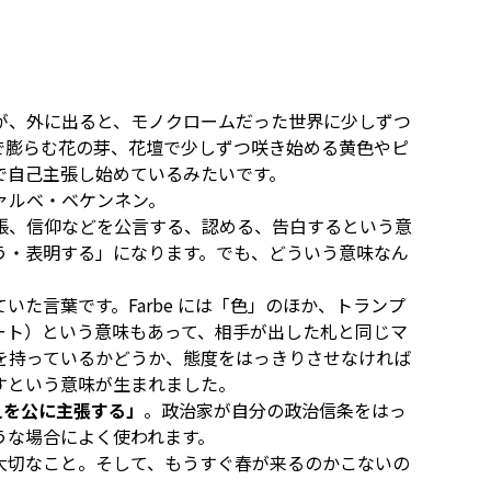
が、外に出ると、モノクロームだった世界に少しずつ
で膨らむ花の芽、花壇で少しずつ咲き始める黄色やピ
で自己主張し始めているみたいです。
ルベ・ベケンネン。
張、信仰などを公言する、認める、告白するという意
う・表明する」になります。でも、どういう意味なん
た言葉です。Farbe には「色」のほか、トランプ
ート）という意味もあって、相手が出した札と同じマ
を持っているかどうか、態度をはっきりさせなければ
すという意味が生まれました。
えを公に主張する」
。政治家が自分の政治信条をはっ
うな場合によく使われます。
大切なこと。そして、もうすぐ春が来るのかこないの