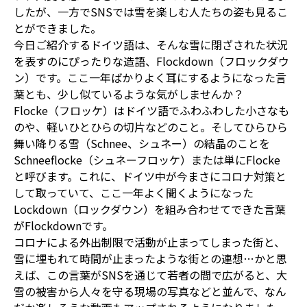
したが、一方でSNSでは雪を楽しむ人たちの姿も見るこ
とができました。
今日ご紹介するドイツ語は、そんな雪に閉ざされた状況
を表すのにぴったりな造語、Flockdown（フロックダウ
ン）です。ここ一年ばかりよく耳にするようになった言
葉とも、少し似ているような気がしませんか？
Flocke（フロッケ）はドイツ語でふわふわした小さなも
のや、軽いひとひらの切片などのこと。そしてひらひら
舞い降りる雪（Schnee、シュネー）の結晶のことを
Schneeflocke（シュネーフロッケ）または単にFlocke
と呼びます。これに、ドイツ中が今まさにコロナ対策と
して取っていて、ここ一年よく聞くようになった
Lockdown（ロックダウン）を組み合わせてできた言葉
がFlockdownです。
コロナによる外出制限で活動が止まってしまった街と、
雪に埋もれて時間が止まったような街との連想…かと思
えば、この言葉がSNSを通じて若者の間で広がると、大
雪の被害から人々を守る現場の写真などと並んで、なん