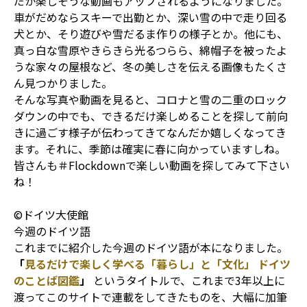
だか楽しそうな動画もアップされるようになりました。
車がだめならスキーで出勤とか、深い雪の中で走り回る
犬とか、そり遊びや雪だるま作りの様子とか。他にも、
真っ白な雪原やきらきら光るつらら、綿帽子を被ったよ
うな家々の屋根など、冬の美しさを伝える画像もたくさ
ん見つかりました。
そんな写真や動画を見ると、コロナと雪の二重のロック
ダウンの中でも、できるだけ楽しめることを探して前向
きに過ごす様子が伝わってきてなんだか嬉しくなってき
ます。それに、季節は確実に春に向かっていますしね。
皆さんも＃Flockdownで楽しい動画を探してみて下さい
ね！
©ドイツ大使館
今週のドイツ語
これまでに紹介した今週のドイツ語が本になりました。
「
見るだけで楽しく学べる「暮らし」と「文化」 ドイツ
のことば図鑑
」
というタイトルで、これまで3年以上に
渡ってこのサイトで連載をしてきたものを、大幅に加筆