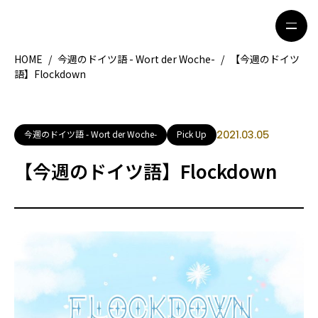
HOME
/
今週のドイツ語 - Wort der Woche-
/
【今週のドイツ
語】Flockdown
HOME
特集記事
地域別ガイド
グルメ
今週のドイツ語 - Wort der Woche-
Pick Up
2021.03.05
観光ガイド
留学＆キャリア
【今週のドイツ語】Flockdown
ライフスタイル
著者一覧
ライター募集