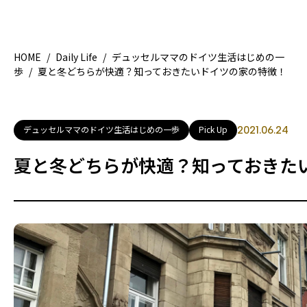
HOME
/
Daily Life
/
デュッセルママのドイツ生活はじめの一
歩
/
夏と冬どちらが快適？知っておきたいドイツの家の特徴！
HOME
特集記
地域別ガイド
グルメ
デュッセルママのドイツ生活はじめの一歩
Pick Up
2021.06.24
観光ガイド
留学＆
夏と冬どちらが快適？知っておきた
ライフスタイル
著者一覧
ライター募集