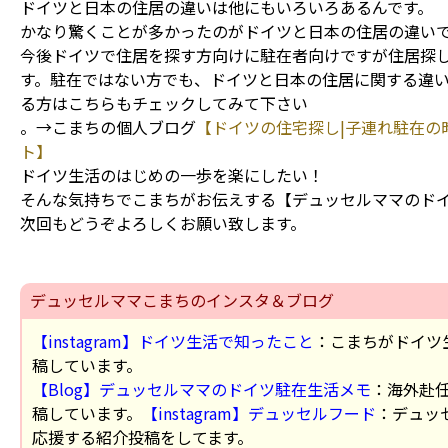
ドイツと日本の住居の違いは他にもいろいろあるんです。
かなり驚くことが多かったのがドイツと日本の住居の違い
今後ドイツで住居を探す方向けに駐在者向けですが住居探
す。駐在ではない方でも、ドイツと日本の住居に関する違
る方はこちらもチェックしてみて下さい
。→こまちの個人ブログ
【ドイツの住宅探し|子連れ駐在の
ト】
ドイツ生活のはじめの一歩を楽にしたい！
そんな気持ちでこまちがお伝えする【デュッセルママのド
次回もどうぞよろしくお願い致します。
デュッセルママこまちのインスタ＆ブログ
【instagram】ドイツ生活で知ったこと
：こまちがドイツ
稿しています。
【Blog】デュッセルママのドイツ駐在生活メモ
：海外赴
稿しています。
【instagram】デュッセルフード
：デュッ
応援する紹介投稿をしてます。