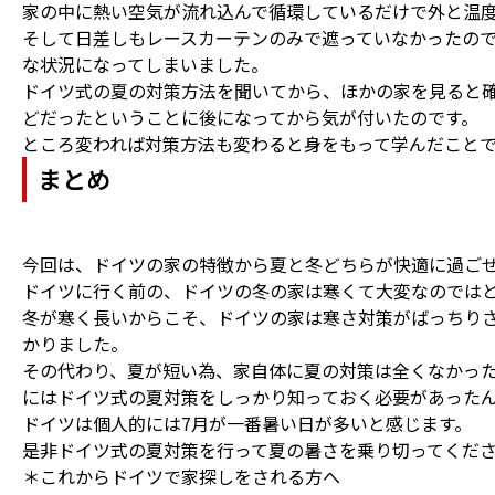
家の中に熱い空気が流れ込んで循環しているだけで外と温
そして日差しもレースカーテンのみで遮っていなかったの
な状況になってしまいました。
ドイツ式の夏の対策方法を聞いてから、ほかの家を見ると
どだったということに後になってから気が付いたのです。
ところ変われば対策方法も変わると身をもって学んだこと
まとめ
今回は、ドイツの家の特徴から夏と冬どちらが快適に過ご
ドイツに行く前の、ドイツの冬の家は寒くて大変なのでは
冬が寒く長いからこそ、ドイツの家は寒さ対策がばっちり
かりました。
その代わり、夏が短い為、家自体に夏の対策は全くなかっ
にはドイツ式の夏対策をしっかり知っておく必要があった
ドイツは個人的には7月が一番暑い日が多いと感じます。
是非ドイツ式の夏対策を行って夏の暑さを乗り切ってくだ
＊これからドイツで家探しをされる方へ