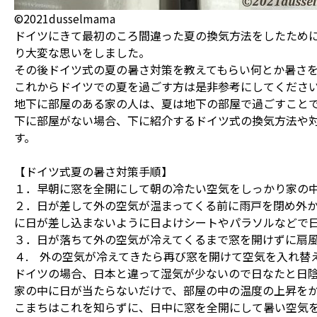
©2021dusselmama
ドイツにきて最初のころ間違った夏の換気方法をしたため
り大変な思いをしました。
その後ドイツ式の夏の暑さ対策を教えてもらい何とか暑さ
これからドイツでの夏を過ごす方は是非参考にしてくださ
地下に部屋のある家の人は、夏は地下の部屋で過ごすこと
下に部屋がない場合、下に紹介するドイツ式の換気方法や
す。
【ドイツ式夏の暑さ対策手順】
１．早朝に窓を全開にして朝の冷たい空気をしっかり家の
２．日が差して外の空気が温まってくる前に雨戸を閉め外
に日が差し込まないように日よけシートやパラソルなどで
３．日が落ちて外の空気が冷えてくるまで窓を開けずに扇
４. 外の空気が冷えてきたら再び窓を開けて空気を入れ替
ドイツの場合、日本と違って湿気が少ないので日なたと日
家の中に日が当たらないだけで、部屋の中の温度の上昇を
こまちはこれを知らずに、日中に窓を全開にして暑い空気