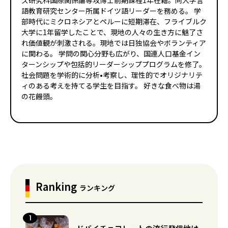
ズ研究科国際関係論専攻博士前期課程1年在籍。同大学言
語教育研究センター所属ドイツ語リーダーを務める。 学
部時代にミクロネシアとペルーに短期滞在、フライブルク
大学に1年留学したことで、現地の人々の生き方に魅了さ
れ価値観が刺激される。現地では日独協会やボランティア
に関わる。 学問の関心分野も広がり、国連人口基金イン
ターンシップや包括的リーダーシッププログラムを修了。
社会問題を学術的に分析•考察し、理性的でオリジナリテ
ィのある考えを持てる学生を目指す。 好きな食べ物は湯
の花饅頭。
Ranking
ランキング