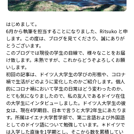
はじめまして。
6月から執筆を担当することになりました、Ritsuko と申
します。この度は、ブログを見てくださり、誠にありが
とうございます。
このブログでは現役の学生の目線で、様々なことをお届
け致します。未熟ですが、これからどうぞよろしくお願
いします。
初回の記事は、ドイツ人大学生の学びの形態や、コロナ
禍で生活がどのように変化したのかご紹介します。個人
的にコロナ禍において学生の日常はどう変わったのか、
とても気になりましたので、私の友人であるドイツ在住
の大学生にインタビューしました。ドイツ人大学生の彼
女は、現在
4
学期目、日本で言うと大学
2
年生にあたりま
す。所属はイエナ大学哲学部で、第二言語および外国語
としてのドイツ語について勉強しています。＊ドイツで
は入学した直後を
1
学期とし、そこから数を累積してい