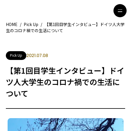
HOME
/
Pick Up
/
【第1回目学生インタビュー】ドイツ人大学
生のコロナ禍での生活について
HOME
特集記事
地域別ガイド
グルメ
Pick Up
2021.07.08
観光ガイド
留学＆キャリア
【第1回目学生インタビュー】ドイ
ライフスタイル
ツ人大学生のコロナ禍での生活に
ついて
著者一覧
ライター募集