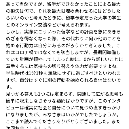
あって当然ですが、留学ができなかったことによる最大
の損失は何で、それを最大限埋め合わせるにはどうした
らいいのかと考えたときに、留学予定だった大学の学生
とのオンライン交流などが考えられます。
しかし、実際にこういった留学などの計画を急にあきら
めざるを得なくなった際、その代わりに何か他のことを
始める行動力は自分にあるのだろうかと考えました。こ
れはコロナ禍ではなくても該当しますが、長期間準備し
ていた計画が頓挫してしまった時に、0から新しいことに
着手するには気持ちの切り替えや体力が必要ですよね。
学生時代は1分1秒も無駄にせずに過ごすべきといわれま
すが、自分はすぐに別の行動を始められる自信はないで
す。
見つかる答えも1つには定まらず、関連して広がる思考も
簡単に収束しなさそうな疑問ばかりですが、このインタ
ビューは確実に社会と自分について見つめ直すきっかけ
になりましたが、みなさまはいかがでしたでしょうか。
ここまで読んでくださりありがとうございました。また
次回お会いしましょう。