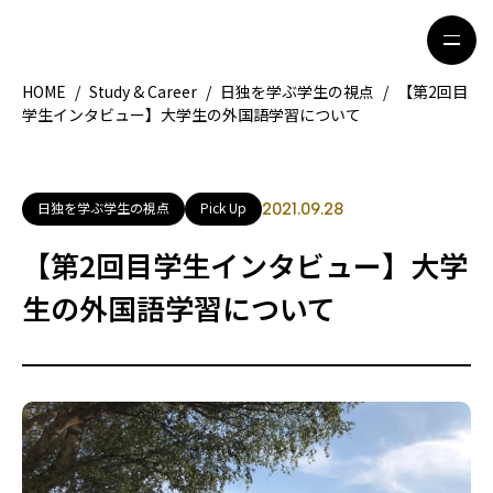
HOME
/
Study & Career
/
日独を学ぶ学生の視点
/
【第2回目
学生インタビュー】大学生の外国語学習について
HOME
特集記事
地域別ガイド
グルメ
日独を学ぶ学生の視点
Pick Up
2021.09.28
観光ガイド
留学＆キャリア
【第2回目学生インタビュー】大学
ライフスタイル
生の外国語学習について
著者一覧
ライター募集