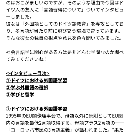
のはおこがましいのですが、そのような理由で今回はド
イツ人の友人に「言語習得について」ついてインタビュ
ーしました。
彼女は「外国語としてのドイツ語教育」を専攻としてお
り、多言語が当たり前に飛び交う環境で育っています。
そんな彼女の独自の視点や意見を色々聞いてみました。
社会言語学に関心がある方は是非どんな学問なのか調べ
てみてくださいね！
<
インタビュー目次
>
①
ドイツにおける外国語学習
②
学ぶ外国語の選択
③
学びと留学
①
ドイツにおける外国語学習
1995年のEU閣僚理事会で、母語以外に原則としてEU圏
内の言語を最低2言語取得する、母語プラス2言語の——
「ヨーロッパ市民の3言語主義」が謳われました。*果た